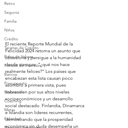
Retiro
Seguros
Familia
Niños
Crédito
El reciente Reporte Mundial de la 
Tarjetas de Crédito
Felicidad 2024 retoma un asunto que 
Bolsa de Valores
obsesiona y persigue a la humanidad 
desde siempre: “¿qué nos hace 
Fondos de Inversión
realmente felices?” Los países que 
Bancos
encabezan esta lista causan poco 
Presupuesto
asombro a primera vista, pues 
sobresalen por sus altos niveles 
Planeación
socioeconómicos y un desarrollo 
Coaching
social destacado. Finlandia, Dinamarca 
Metas
e Islandia son líderes recurrentes, 
Felicidad
demostrando que la prosperidad 
económica sin duda desempeña un 
Negocios Familiares