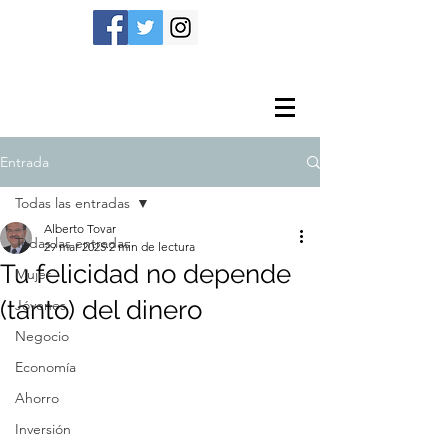
Entrada
Todas las entradas
Alberto Tovar
Todas las entradas
29 mar 2025
2 min de lectura
Tu felicidad no depende
Mujer
(tanto) del dinero
Jóvenes
Negocio
Economía
Ahorro
Inversión