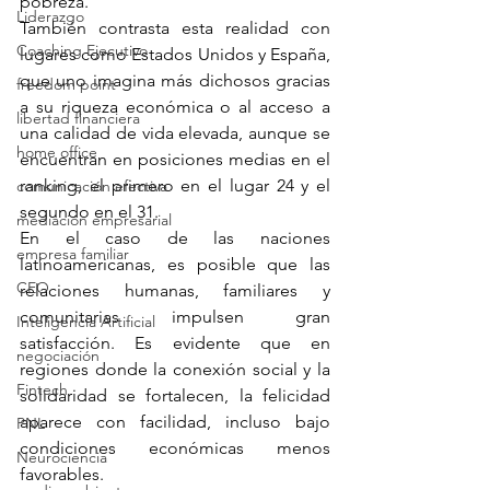
pobreza.
Liderazgo
También contrasta esta realidad con 
Coaching Ejecutivo
lugares como Estados Unidos y España, 
que uno imagina más dichosos gracias 
freedom point
a su riqueza económica o al acceso a 
libertad financiera
una calidad de vida elevada, aunque se 
home office
encuentran en posiciones medias en el 
ranking, el primero en el lugar 24 y el 
comunicación efectiva
segundo en el 31.
mediación empresarial
En el caso de las naciones 
empresa familiar
latinoamericanas, es posible que las 
CEO
relaciones humanas, familiares y 
comunitarias impulsen gran 
Inteligencia Artificial
satisfacción. Es evidente que en 
negociación
regiones donde la conexión social y la 
Fintech
solidaridad se fortalecen, la felicidad 
aparece con facilidad, incluso bajo 
PNL
condiciones económicas menos 
Neurociencia
favorables.