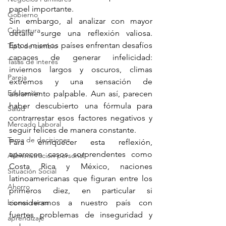
papel importante.
Gobierno
Sin embargo, al analizar con mayor 
Cobertura
detalle surge una reflexión valiosa. 
Estos mismos países enfrentan desafíos 
Tipo de cambio
capaces de generar infelicidad: 
Tasas de interés
inviernos largos y oscuros, climas 
Pareja
extremos y una sensación de 
Educación
aislamiento palpable. Aun así, parecen 
haber descubierto una fórmula para 
Salud
contrarrestar esos factores negativos y 
Mercado Laboral
seguir felices de manera constante.
Toma de decisiones
Para enriquecer esta reflexión, 
aparecen casos sorprendentes como 
Administración personal
Costa Rica y México, naciones 
Situación Social
latinoamericanas que figuran entre los 
Ahorro
primeros diez, en particular si 
bienes raíces
consideramos a nuestro país con 
fuertes problemas de inseguridad y 
aprendizaje