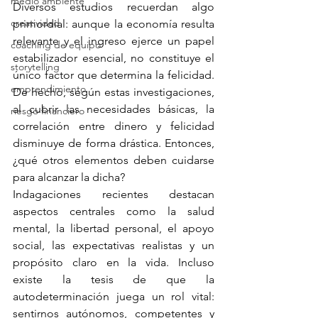
medio ambiente
Diversos estudios recuerdan algo 
creatividad
primordial: aunque la economía resulta 
relevante y el ingreso ejerce un papel 
coaching de equipo
estabilizador esencial, no constituye el 
storytelling
único factor que determina la felicidad. 
emprendimiento
De hecho, según estas investigaciones, 
al cubrir las necesidades básicas, la 
riesgo financiero
correlación entre dinero y felicidad 
disminuye de forma drástica. Entonces, 
¿qué otros elementos deben cuidarse 
para alcanzar la dicha?
Indagaciones recientes destacan 
aspectos centrales como la salud 
mental, la libertad personal, el apoyo 
social, las expectativas realistas y un 
propósito claro en la vida. Incluso 
existe la tesis de que la 
autodeterminación juega un rol vital: 
sentirnos autónomos, competentes y 