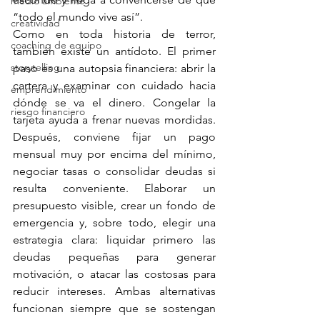
medio ambiente
“todo el mundo vive así”.
creatividad
Como en toda historia de terror, 
coaching de equipo
también existe un antídoto. El primer 
storytelling
paso es una autopsia financiera: abrir la 
cartera y examinar con cuidado hacia 
emprendimiento
dónde se va el dinero. Congelar la 
riesgo financiero
tarjeta ayuda a frenar nuevas mordidas. 
Después, conviene fijar un pago 
mensual muy por encima del mínimo, 
negociar tasas o consolidar deudas si 
resulta conveniente. Elaborar un 
presupuesto visible, crear un fondo de 
emergencia y, sobre todo, elegir una 
estrategia clara: liquidar primero las 
deudas pequeñas para generar 
motivación, o atacar las costosas para 
reducir intereses. Ambas alternativas 
funcionan siempre que se sostengan 