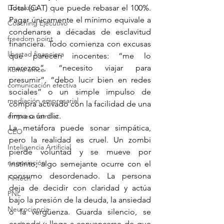
Liderazgo
Total (CAT) que puede rebasar el 100%. 
Pagar únicamente el mínimo equivale a 
Coaching Ejecutivo
condenarse a décadas de esclavitud 
freedom point
financiera. Todo comienza con excusas 
libertad financiera
que parecen inocentes: “me lo 
merezco”, “necesito viajar para 
home office
presumir”, “debo lucir bien en redes 
comunicación efectiva
sociales” o un simple impulso de 
mediación empresarial
compra activado con la facilidad de una 
firma o un clic.
empresa familiar
La metáfora puede sonar simpática, 
CEO
pero la realidad es cruel. Un zombi 
Inteligencia Artificial
pierde voluntad y se mueve por 
negociación
instinto; algo semejante ocurre con el 
consumo desordenado. La persona 
Fintech
deja de decidir con claridad y actúa 
PNL
bajo la presión de la deuda, la ansiedad 
Neurociencia
o la vergüenza. Guarda silencio, se 
esconde y llega a convencerse de que 