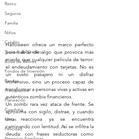
Retiro
Seguros
Familia
Niños
Crédito
Halloween ofrece un marco perfecto 
Tarjetas de Crédito
para hablar de algo que provoca más 
miedo que cualquier película de terror: 
Bolsa de Valores
el endeudamiento con tarjetas. No es 
Fondos de Inversión
un susto pasajero ni un disfraz 
Bancos
inofensivo, sino un proceso capaz de 
transformar a personas vivas y activas en 
Presupuesto
auténticos zombis financieros.
Planeación
Un zombi rara vez ataca de frente. Se 
Coaching
aproxima con sigilo, distrae, y cuando 
uno reacciona ya se encuentra 
Metas
caminando con lentitud. Así se infiltra la 
Felicidad
deuda: con frases seductoras como 
Negocios Familiares