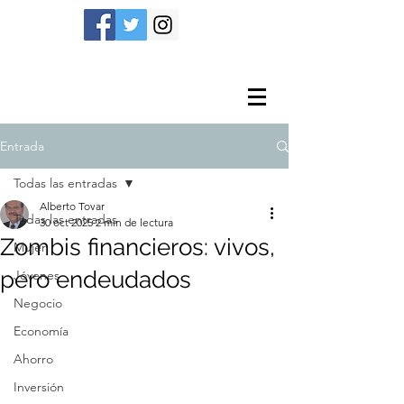
Entrada
Todas las entradas
Alberto Tovar
Todas las entradas
30 oct 2025
2 min de lectura
Zombis financieros: vivos,
Mujer
pero endeudados
Jóvenes
Negocio
Economía
Ahorro
Inversión