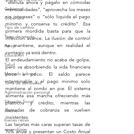
“disfruta ahora y págalo en cómodas 
Gobierno
mensualidades”, “aprovecha los meses 
sin intereses” o “sólo liquida el pago 
Cobertura
mínimo y conserva tu crédito”. Esa 
Tipo de cambio
primera mordida basta para que la 
Tasas de interés
infección avance. La ilusión de control 
se mantiene, aunque en realidad el 
Pareja
contagio ya está dentro.
Educación
El endeudamiento no acaba de golpe, 
Salud
pero va absorbiendo la vida financiera 
Mercado Laboral
poco a poco. El saldo parece 
interminable y el pago mínimo solo 
Toma de decisiones
mantiene al zombi en pie. El sistema 
Administración personal
alimenta esa marcha ofreciendo más 
Situación Social
plásticos y crédito, mientras las 
llamadas de cobranza se vuelven 
Ahorro
insistentes.
bienes raíces
Las tarjetas más caras superan tasas de 
aprendizaje
70% anual y presentan un Costo Anual 