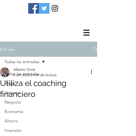
Entrada
Todas las entradas
Alberto Tovar
Todas las entradas
2 oct 2022
2 min de lectura
Utiliza el coaching
Mujer
financiero
Jóvenes
Negocio
Economía
Ahorro
Inversión