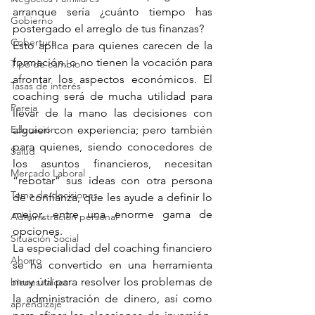
arranque sería ¿cuánto tiempo has 
Gobierno
postergado el arreglo de tus finanzas?
Cobertura
Esto aplica para quienes carecen de la 
formación, o no tienen la vocación para 
Tipo de cambio
afrontar los aspectos económicos. El 
Tasas de interés
coaching será de mucha utilidad para 
Pareja
llevar de la mano las decisiones con 
Educación
alguien con experiencia; pero también 
para quienes, siendo conocedores de 
Salud
los asuntos financieros, necesitan 
Mercado Laboral
“rebotar” sus ideas con otra persona 
Toma de decisiones
de confianza, que les ayude a definir lo 
mejor, entre una enorme gama de 
Administración personal
opciones.
Situación Social
La especialidad del coaching financiero 
Ahorro
se ha convertido en una herramienta 
muy útil para resolver los problemas de 
bienes raíces
la administración de dinero, así como 
aprendizaje