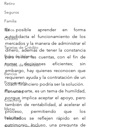
Retiro
Seguros
Familia
Es posible aprender en forma 
Niños
autodidacta el funcionamiento de los 
Crédito
mercados y la manera de administrar el 
Tarjetas de Crédito
dinero, además de tener la constancia 
Bolsa de Valores
para revisar las cuentas, con el fin de 
tomar decisiones eficientes; sin 
Fondos de Inversión
embargo, hay quienes reconocen que 
Bancos
requieren ayuda y la contratación de un 
Presupuesto
coach financiero podría ser la solución.
Por una parte, es un tema de humildad, 
Planeación
porque implica aceptar el apoyo, pero 
Coaching
también de rentabilidad, al acelerar el 
Metas
proceso, permitiendo que los 
Felicidad
resultados se reflejen rápido en el 
patrimonio. Incluso, una pregunta de 
Negocios Familiares