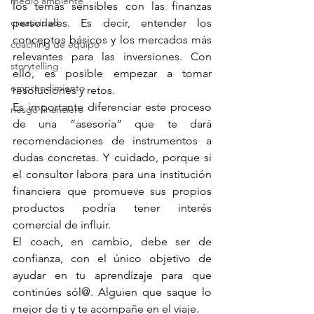
medio ambiente
los temas sensibles con las finanzas 
creatividad
personales. Es decir, entender los 
conceptos básicos y los mercados más 
coaching de equipo
relevantes para las inversiones. Con 
storytelling
ello, es posible empezar a tomar 
emprendimiento
resoluciones y retos.
Es importante diferenciar este proceso 
riesgo financiero
de una “asesoría” que te dará 
recomendaciones de instrumentos a 
dudas concretas. Y cuidado, porque si 
el consultor labora para una institución 
financiera que promueve sus propios 
productos podría tener interés 
comercial de influir.
El coach, en cambio, debe ser de 
confianza, con el único objetivo de 
ayudar en tu aprendizaje para que 
continúes sól@. Alguien que saque lo 
mejor de ti y te acompañe en el viaje.