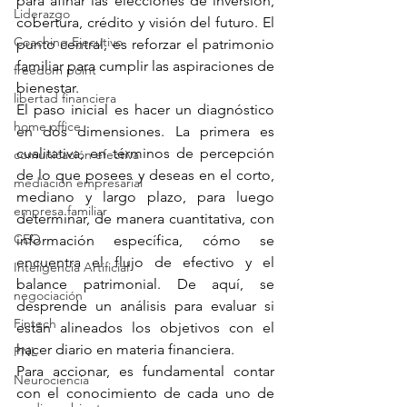
para afinar las elecciones de inversión, 
Liderazgo
cobertura, crédito y visión del futuro. El 
Coaching Ejecutivo
punto central, es reforzar el patrimonio 
familiar para cumplir las aspiraciones de 
freedom point
bienestar.
libertad financiera
El paso inicial es hacer un diagnóstico 
home office
en dos dimensiones. La primera es 
cualitativa, en términos de percepción 
comunicación efectiva
de lo que posees y deseas en el corto, 
mediación empresarial
mediano y largo plazo, para luego 
empresa familiar
determinar, de manera cuantitativa, con 
CEO
información específica, cómo se 
encuentra el flujo de efectivo y el 
Inteligencia Artificial
balance patrimonial. De aquí, se 
negociación
desprende un análisis para evaluar si 
Fintech
están alineados los objetivos con el 
hacer diario en materia financiera.
PNL
Para accionar, es fundamental contar 
Neurociencia
con el conocimiento de cada uno de 