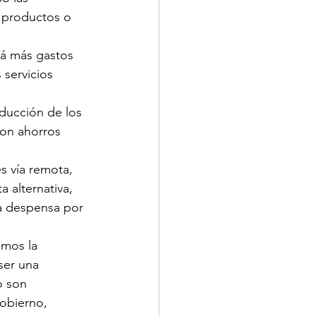
 productos o 
á más gastos 
servicios 
educción de los 
con ahorros 
s vía remota, 
 alternativa, 
a despensa por 
mos la 
ser una 
o son 
obierno, 