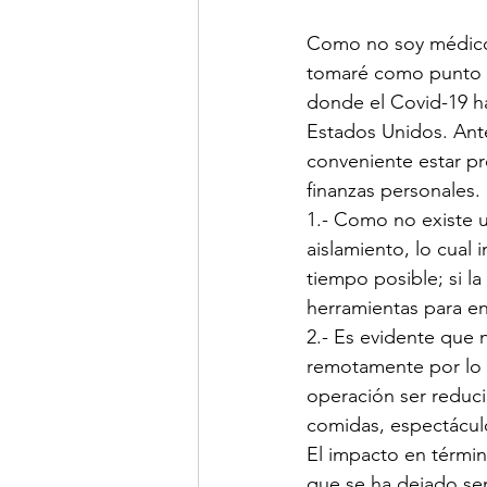
Como no soy médico y
tomaré como punto de
donde el Covid-19 ha
Estados Unidos. Ante
conveniente estar pr
finanzas personales.
1.- Como no existe un
aislamiento, lo cual 
tiempo posible; si l
herramientas para en
2.- Es evidente que 
remotamente por lo q
operación ser reducir
comidas, espectáculo
El impacto en término
que se ha dejado sen