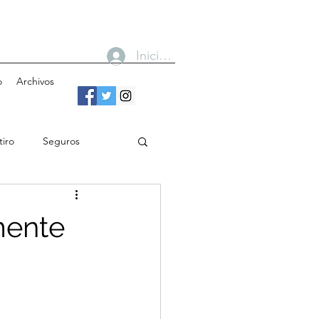
Iniciar sesión
o
Archivos
tiro
Seguros
n
Bancos
mente
Gobierno
Cobertura
Toma de decisiones