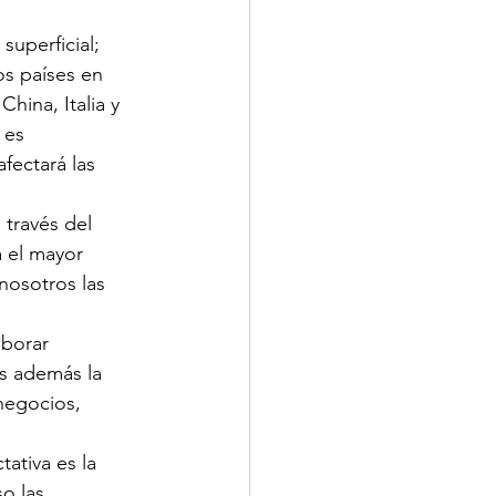
uperficial; 
s países en 
ina, Italia y 
 es 
fectará las 
 través del 
a el mayor 
nosotros las 
aborar 
s además la 
negocios, 
ativa es la 
o las 