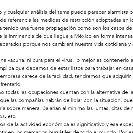
 cualquier análisis del tema puede parecer alarmista o s
 referencia las medidas de restricción adoptadas en lo
 tenido una fuerte propagación como son los casos de Ch
 la inminencia de que llegue a México en forma intensa
eparados porque nos cambiará nuestra vida cotidiana y a
a vacuna, ni cura para el virus, lo mejor es contenerlo a
implica que debemos de estar listos para trabajar en cas
a empresa carece de la facilidad, tendremos que adquirir 
frentarlo.
no todas las ocupaciones cuentan con la alternativa de l
ue las compañías habrán de lidiar con la situación, pue
ía sobre manera. Bajarían al mínimo las juntas, citas de 
s, etc.
s de la actividad económica es significativo y esa expect
tir en los mercados bursátiles de todo el mundo. Por es