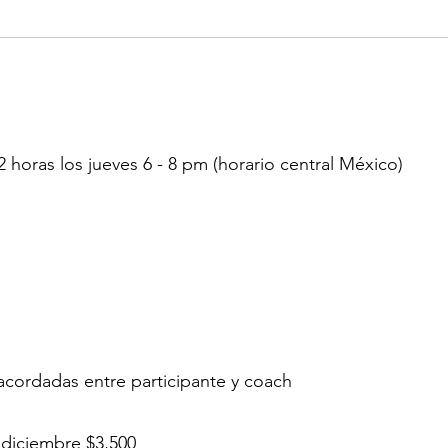
Los nuevos hábitos que
Cree
cuidan tu dinero
pero
horas los jueves 6 - 8 pm (horario central México)
 acordadas entre participante y coach
 diciembre $3,500