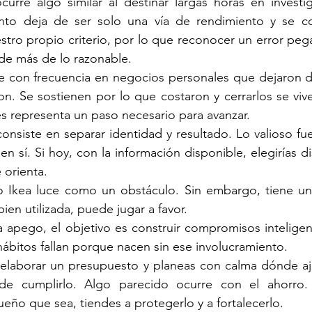
curre algo similar al destinar largas horas en investig
nto deja de ser solo una vía de rendimiento y se co
stro propio criterio, por lo que reconocer un error pega 
nde más de lo razonable.
 con frecuencia en negocios personales que dejaron de 
n. Se sostienen por lo que costaron y cerrarlos se viv
 representa un paso necesario para avanzar.
onsiste en separar identidad y resultado. Lo valioso fue 
n sí. Si hoy, con la información disponible, elegirías di
 orienta.
to Ikea luce como un obstáculo. Sin embargo, tiene un
ien utilizada, puede jugar a favor.
a apego, el objetivo es construir compromisos inteligent
bitos fallan porque nacen sin ese involucramiento.
 elaborar un presupuesto y planeas con calma dónde aju
 de cumplirlo. Algo parecido ocurre con el ahorro. 
eño que sea, tiendes a protegerlo y a fortalecerlo.