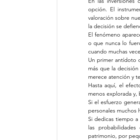
En las inversiones o
opción. El instrume
valoración sobre nue
la decisión se defie
El fenómeno aparece
o que nunca lo fuero
cuando muchas veces
Un primer antídoto c
más que la decisión e
merece atención y te
Hasta aquí, el efec
menos explorada y, b
Si el esfuerzo gener
personales muchos há
Si dedicas tiempo a
las probabilidades
patrimonio, por pequ