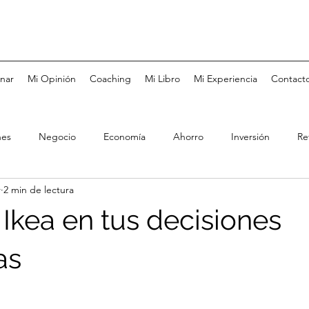
nar
Mi Opinión
Coaching
Mi Libro
Mi Experiencia
Contact
nes
Negocio
Economía
Ahorro
Inversión
Re
r
2 min de lectura
Tarjetas de Crédito
Bolsa de Valores
Fondos de Inversió
 Ikea en tus decisiones
Coaching
Metas
Felicidad
Negocios Familiares
as
rés
Pareja
Educación
Salud
Mercado Laboral