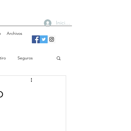
Iniciar sesión
o
Archivos
tiro
Seguros
n
Bancos
o
Gobierno
Cobertura
Toma de decisiones