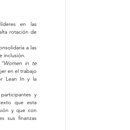
deres en las 
ta rotación de 
solidaría a las 
 inclusión.
 
“Women in te 
er en el trabajo 
 Lean In y la 
articipantes y 
exto que esta 
sión y que con 
s sus finanzas 