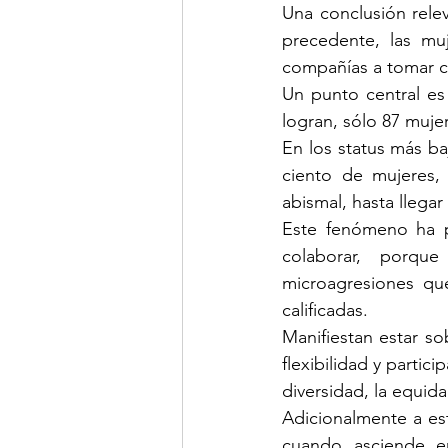
Una conclusión rele
precedente, las mu
compañías a tomar c
Un punto central es
logran, sólo 87 muje
En los status más ba
ciento de mujeres, 
abismal, hasta llega
Este fenómeno ha p
colaborar, porqu
microagresiones que
calificadas. 
Manifiestan estar s
flexibilidad y parti
diversidad, la equida
Adicionalmente a es
cuando asciende en