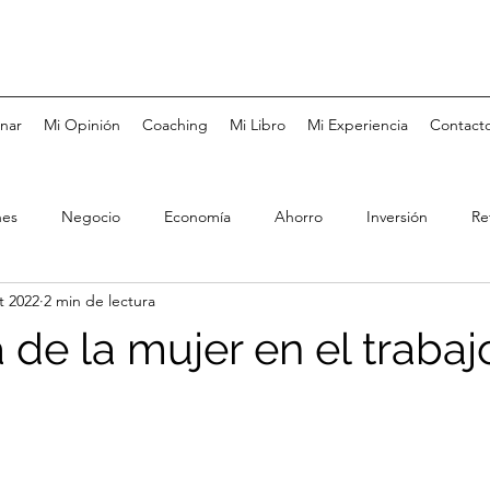
nar
Mi Opinión
Coaching
Mi Libro
Mi Experiencia
Contact
nes
Negocio
Economía
Ahorro
Inversión
Re
t 2022
2 min de lectura
Tarjetas de Crédito
Bolsa de Valores
Fondos de Inversió
 de la mujer en el trabaj
Coaching
Metas
Felicidad
Negocios Familiares
rés
Pareja
Educación
Salud
Mercado Laboral