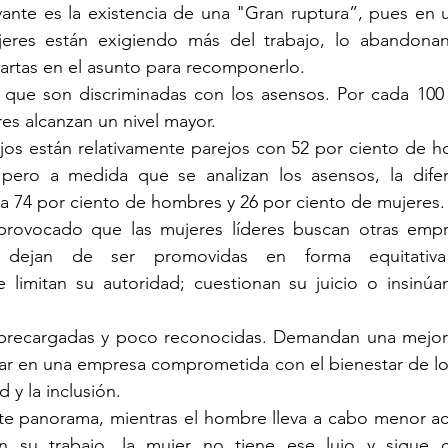
vante es la existencia de una "Gran ruptura”, pues en 
jeres están exigiendo más del trabajo, lo abandonan
artas en el asunto para recomponerlo.
 que son discriminadas con los asensos. Por cada 100
res alcanzan un nivel mayor.
jos están relativamente parejos con 52 por ciento de h
pero a medida que se analizan los asensos, la difer
r a 74 por ciento de hombres y 26 por ciento de mujeres.
rovocado que las mujeres líderes buscan otras empr
e dejan de ser promovidas en forma equitativa
 limitan su autoridad; cuestionan su juicio o insinúa
obrecargadas y poco reconocidas. Demandan una mejor cu
cipar en una empresa comprometida con el bienestar de lo
d y la inclusión.
te panorama, mientras el hombre lleva a cabo menor act
 su trabajo, la mujer no tiene ese lujo y sigue c