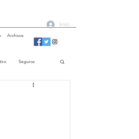
Iniciar sesión
o
Archivos
tiro
Seguros
n
Bancos
Gobierno
Cobertura
Toma de decisiones