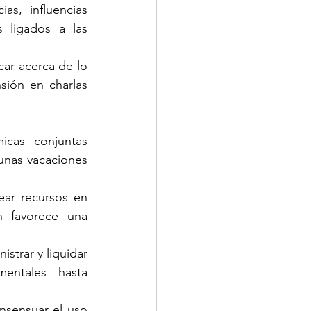
as, influencias 
 ligados a las 
car acerca de lo 
sión en charlas 
icas conjuntas 
unas vacaciones 
ear recursos en 
 favorece una 
trar y liquidar 
ntales hasta 
nsensuar el uso 