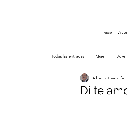
Inicio
Webi
Todas las entradas
Mujer
Jóve
Alberto Tovar
6 feb
Familia
Niños
Crédito
Di te am
Presupuesto
Planeación
Tipo de cambio
Tasas de inte