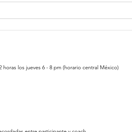
Los nuevos hábitos que
Cree
cuidan tu dinero
pero
horas los jueves 6 - 8 pm (horario central México)
 acordadas entre participante y coach