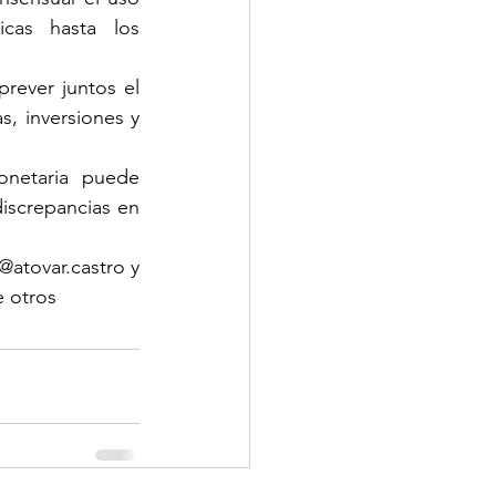
cas hasta los 
prever juntos el 
s, inversiones y 
onetaria puede 
screpancias en 
atovar.castro y 
e otros