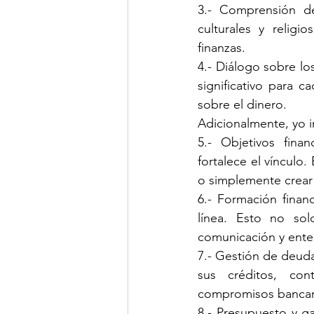
3.- Comprensión de 
culturales y religi
finanzas.
4.- Diálogo sobre los
significativo para c
sobre el dinero.
Adicionalmente, yo in
5.- Objetivos fina
fortalece el vínculo
o simplemente crear
6.- Formación financ
línea. Esto no sol
comunicación y ente
7.- Gestión de deuda
sus créditos, con
compromisos bancar
8.- Presupuesto y ga