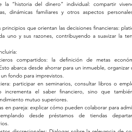
la “historia del dinero” individual: compartir vivenci
osas, dinámicas familiares y otros aspectos personales
 principios que orientan las decisiones financieras: plati
ada uno y sus razones, contribuyendo a suavizar la ten
cluiría:
ncieros compartidos: la definición de metas económ
. Esto abarca desde ahorrar para un inmueble, organizar 
 un fondo para imprevistos.
iera: participar en seminarios, consultar libros o empl
o incrementa el saber financiero, sino que también
ndimiento mutuo superiores.
s en pareja: explicar cómo pueden colaborar para adminis
templando desde préstamos de tiendas departame
ios.
stos discrecionales: Dialogar sobre la relevancia de co