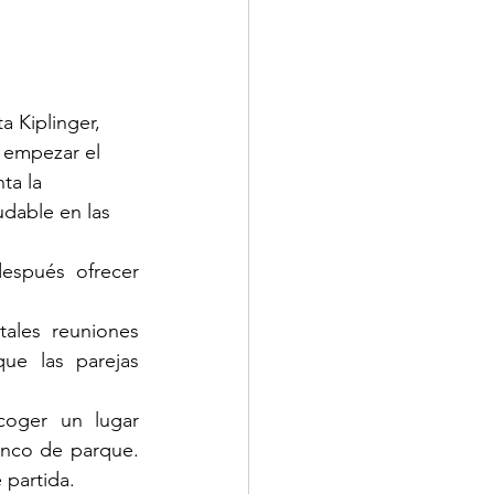
a Kiplinger, 
 empezar el 
ta la 
udable en las 
espués ofrecer 
ales reuniones 
ue las parejas 
oger un lugar 
nco de parque. 
 partida.