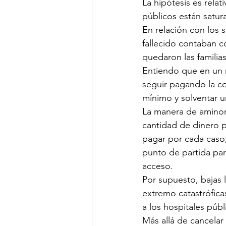
La hipótesis es rela
públicos están satur
En relación con los 
fallecido contaban c
quedaron las familias
Entiendo que en un m
seguir pagando la co
mínimo y solventar u
La manera de aminora
cantidad de dinero p
pagar por cada caso; 
punto de partida para
acceso.
Por supuesto, bajas 
extremo catastrófica
a los hospitales públ
Más allá de cancelar