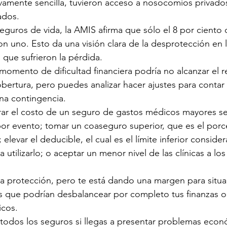
tivamente sencilla, tuvieron acceso a nosocomios privados
ados.
seguros de vida, la AMIS afirma que sólo el 8 por ciento
on uno. Esto da una visión clara de la desprotección en l
 que sufrieron la pérdida.
omento de dificultad financiera podría no alcanzar el r
bertura, pero puedes analizar hacer ajustes para contar
na contingencia.
r el costo de un seguro de gastos médicos mayores serí
or evento; tomar un coaseguro superior, que es el porc
elevar el deducible, el cual es el límite inferior consid
 utilizarlo; o aceptar un menor nivel de las clínicas a los
la protección, pero te está dando una margen para situa
s que podrían desbalancear por completo tus finanzas o e
icos.
 todos los seguros si llegas a presentar problemas econ