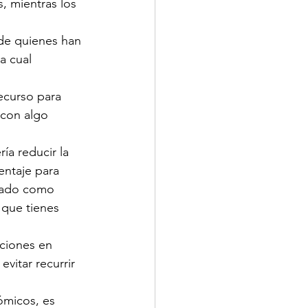
, mientras los 
 de quienes han 
a cual 
ecurso para 
 con algo 
a reducir la 
entaje para 
erado como 
 que tienes 
ciones en 
vitar recurrir 
ómicos, es 