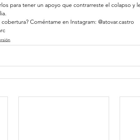
rlos para tener un apoyo que contrarreste el colapso y l
ia.
 cobertura? Coméntame en Instagram: @atovar.castro
arc
ersión