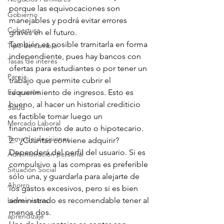
porque las equivocaciones son 
Gobierno
manejables y podrá evitar errores 
Cobertura
graves en el futuro.
También es posible tramitarla en forma 
Tipo de cambio
independiente, pues hay bancos con 
Tasas de interés
ofertas para estudiantes o por tener un 
Pareja
trabajo que permite cubrir el 
Educación
requerimiento de ingresos. Esto es 
bueno, al hacer un historial crediticio 
Salud
es factible tomar luego un 
Mercado Laboral
financiamiento de auto o hipotecario.
Toma de decisiones
2.- ¿Cuántas conviene adquirir? 
Dependerá del perfil del usuario. Si es 
Administración personal
compulsivo a las compras es preferible 
Situación Social
sólo una, y guardarla para alejarte de 
Ahorro
los gastos excesivos, pero si es bien 
administrado es recomendable tener al 
bienes raíces
menos dos.
aprendizaje