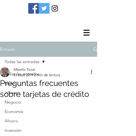
Entrada
Todas las entradas
Alberto Tovar
Todas las entradas
23 sept 2019
2 min de lectura
Preguntas frecuentes
Mujer
sobre tarjetas de crédito
Jóvenes
Negocio
Economía
Ahorro
Inversión