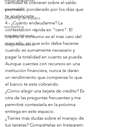
medio ambiente
cantidad te cobraran sobre el saldo 
creatividad
promedio ponderado por los días que 
te apalancaste.
coaching de equipo
4.- ¿Cuánto endeudarme? La 
storytelling
contestación rápida es: “cero”. El 
emprendimiento
crédito al consumo es el más caro del 
mercado, así que solo debe hacerse 
riesgo financiero
cuando es sumamente necesario y 
pagar la totalidad en cuanto se pueda.
Aunque cuentes con recursos en una 
institución financiera, nunca te darán 
un rendimiento que compense lo que 
el banco te esta cobrando.
¿Cómo elegir una tarjeta de crédito? Es 
otra de las preguntas frecuentes y me 
permitiré contestarla en la próxima 
entrega en este espacio.
¿Tienes más dudas sobre el manejo de 
tus tarjetas? Compártelas en Instagram: 