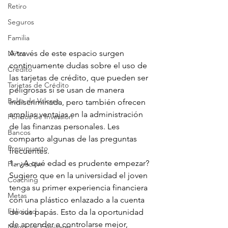
Retiro
Seguros
Familia
A través de este espacio surgen 
Niños
continuamente dudas sobre el uso de 
Crédito
las tarjetas de crédito, que pueden ser 
Tarjetas de Crédito
peligrosas si se usan de manera 
Bolsa de Valores
indiscriminada, pero también ofrecen 
amplias ventajas en la administración 
Fondos de Inversión
de las finanzas personales. Les 
Bancos
comparto algunas de las preguntas 
Presupuesto
frecuentes.
1.- ¿A qué edad es prudente empezar? 
Planeación
Sugiero que en la universidad el joven 
Coaching
tenga su primer experiencia financiera 
Metas
con una plástico enlazado a la cuenta 
Felicidad
de sus papás. Esto da la oportunidad 
de aprender a controlarse mejor, 
Negocios Familiares