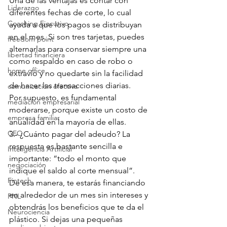
Una de las ventajas es contar con 
Liderazgo
diferentes fechas de corte, lo cual 
Coaching Ejecutivo
ayuda a que los pagos se distribuyan 
en el mes. Si son tres tarjetas, puedes 
freedom point
alternarlas para conservar siempre una 
libertad financiera
como respaldo en caso de robo o 
home office
extravío y no quedarte sin la facilidad 
de hacer las transacciones diarias.
comunicación efectiva
Por supuesto, es fundamental 
mediación empresarial
moderarse, porque existe un costo de 
empresa familiar
anualidad en la mayoría de ellas.
CEO
3.- ¿Cuánto pagar del adeudo? La 
respuesta es bastante sencilla e 
Inteligencia Artificial
importante: “todo el monto que 
negociación
indique el saldo al corte mensual”.
Fintech
De esa manera, te estarás financiando 
en alrededor de un mes sin intereses y 
PNL
obtendrás los beneficios que te da el 
Neurociencia
plástico. Si dejas una pequeñas 