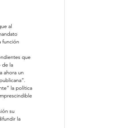
ue al 
mandato 
a función 
ndientes que 
 de la 
a ahora un 
publicana”.
e” la política 
imprescindible 
ión su 
fundir la 