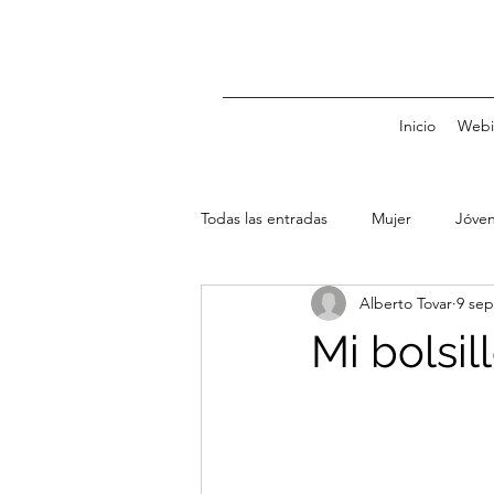
Inicio
Webi
Todas las entradas
Mujer
Jóve
Alberto Tovar
9 sep
Familia
Niños
Crédito
Mi bolsil
Presupuesto
Planeación
Tipo de cambio
Tasas de inte