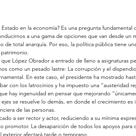
l Estado en la economía? Es una pregunta fundamental q
onducirnos a una gama de opciones que van desde un 
o de total anarquía. Por eso, la política pública tiene un
 patrimonio.
ue López Obrador a entrado de lleno a asignaturas pe
os como un pesado lastre: La corrupción y el dispendio
namental. En este caso, el presidente ha mostrado hast
r con los latrocinios y ha impuesto una “austeridad re
que hay ingenuidad en pensar que mejorando “únicament
 ejes se resuelve lo demás, en donde el crecimiento es 
anciera de las personas. 
cado a ser rector y actor, reduciendo a su mínima expres
 promotor. La desaparición de todos los apoyos para di
l exterior afectará tarde o temprano.