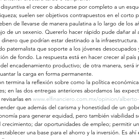
 disyuntiva el crecer o abocarse por completo a un esq
riqueza; suelen ser objetivos contrapuestos en el corto p
ben de llevarse de manera paulatina a lo largo de los a
jo de un sexenio. Quererlo hacer rápido pude dañar al 
ar dinero que podrían estar destinado a la infraestructura.
o paternalista que soporte a los jóvenes desocupados y a
ión de fondo. La respuesta está en hacer crecer al país 
s del encadenamiento productivo; de otra manera, será ins
uantar la carga en forma permanente.
ón termina la reflexión sobre como la política económica
es; en las dos entregas anteriores abordamos las expecta
revisarlas en 
www.elfinanciero.com.mx/opinion/alberto-
tender que además del carisma y honestidad de un gober
nomía para generar equidad, pero también viabilidad so
l crecimiento; dar oportunidades de empleo; permitir un
stablecer una base para el ahorro y la inversión. Es ahí