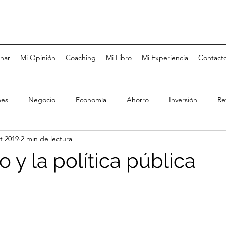
nar
Mi Opinión
Coaching
Mi Libro
Mi Experiencia
Contact
nes
Negocio
Economía
Ahorro
Inversión
Re
t 2019
2 min de lectura
Tarjetas de Crédito
Bolsa de Valores
Fondos de Inversió
lo y la política pública
Coaching
Metas
Felicidad
Negocios Familiares
rés
Pareja
Educación
Salud
Mercado Laboral