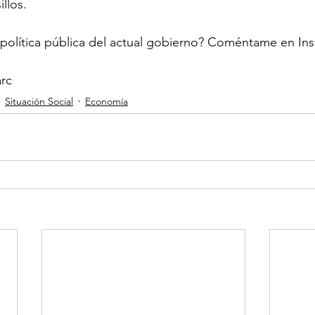
llos.
a política pública del actual gobierno? Coméntame en In
arc
Situación Social
Economía