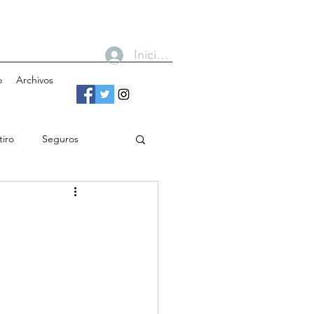
Iniciar sesión
o
Archivos
tiro
Seguros
n
Bancos
Gobierno
Cobertura
Toma de decisiones