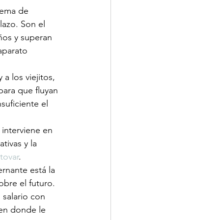
uema de 
lazo. Son el 
ños y superan 
aparato 
 los viejitos, 
para que fluyan 
uficiente el 
 interviene en 
tivas y la 
tovar
.
nante está la 
bre el futuro. 
 salario con 
 en donde le 