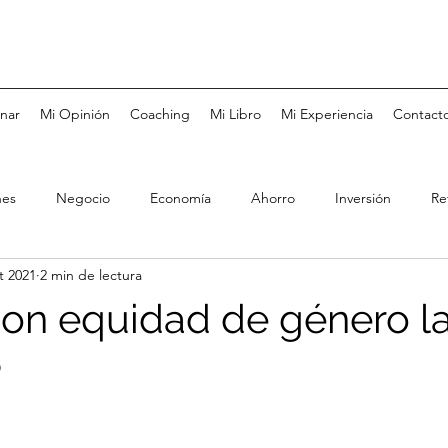
nar
Mi Opinión
Coaching
Mi Libro
Mi Experiencia
Contact
nes
Negocio
Economía
Ahorro
Inversión
Re
t 2021
2 min de lectura
Tarjetas de Crédito
Bolsa de Valores
Fondos de Inversió
con equidad de género l
Coaching
Metas
Felicidad
Negocios Familiares
?
rés
Pareja
Educación
Salud
Mercado Laboral