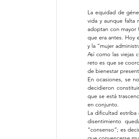
La equidad de géner
vida y aunque falta
adoptan con mayor fa
que era antes. Hoy 
y la “mujer administ
Así como las viejas 
reto es que se coordi
de bienestar present
En ocasiones, se no
decidieron constitui
que se está trascend
en conjunto.
La dificultad estrib
disentimiento que
“consenso”; es deci
que convencerse mu