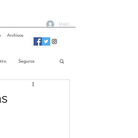
Iniciar sesión
o
Archivos
tiro
Seguros
n
Bancos
as
Gobierno
Cobertura
Toma de decisiones