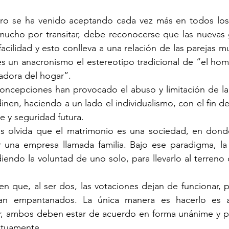
o se ha venido aceptando cada vez más en todos los 
 mucho por transitar, debe reconocerse que las nuevas 
cilidad y esto conlleva a una relación de las parejas muy
es un anacronismo el estereotipo tradicional de “el ho
radora del hogar”.
concepciones han provocado el abuso y limitación de la 
nen, haciendo a un lado el individualismo, con el fin de
e y seguridad futura.
s olvida que el matrimonio es una sociedad, en dond
r una empresa llamada familia. Bajo ese paradigma, la 
iendo la voluntad de uno solo, para llevarlo al terreno d
a en que, al ser dos, las votaciones dejan de funcionar, 
dan empantanados. La única manera es hacerlo es a
r, ambos deben estar de acuerdo en forma unánime y par
tuamente.