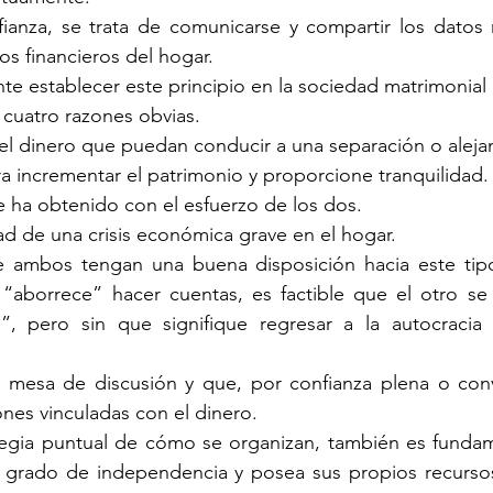
fianza, se trata de comunicarse y compartir los datos 
tos financieros del hogar.
te establecer este principio en la sociedad matrimonial
cuatro razones obvias.
r el dinero que puedan conducir a una separación o aleja
ara incrementar el patrimonio y proporcione tranquilidad.
se ha obtenido con el esfuerzo de los dos.
idad de una crisis económica grave en el hogar.
 ambos tengan una buena disposición hacia este tipo
“aborrece” hacer cuentas, es factible que el otro se c
”, pero sin que signifique regresar a la autocracia 
mesa de discusión y que, por confianza plena o conv
ones vinculadas con el dinero.
ategia puntual de cómo se organizan, también es fundam
 grado de independencia y posea sus propios recursos