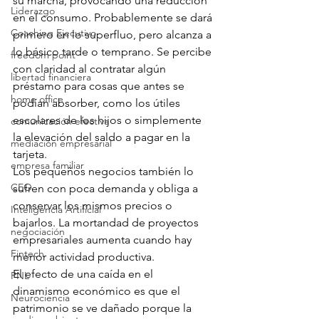
su marcha, provocando una reducción 
Liderazgo
en el consumo. Probablemente se dará 
Coaching Ejecutivo
primero en lo superfluo, pero alcanza a 
lo básico tarde o temprano. Se percibe 
freedom point
con claridad al contratar algún 
libertad financiera
préstamo para cosas que antes se 
home office
podían absorber, como los útiles 
escolares de los hijos o simplemente 
comunicación efectiva
la elevación del saldo a pagar en la 
mediación empresarial
tarjeta.
empresa familiar
Los pequeños negocios también lo 
CEO
sufren con poca demanda y obliga a 
conservar los mismos precios o 
Inteligencia Artificial
bajarlos. La mortandad de proyectos 
negociación
empresariales aumenta cuando hay 
Fintech
menor actividad productiva.
El efecto de una caída en el 
PNL
dinamismo económico es que el 
Neurociencia
patrimonio se ve dañado porque la 