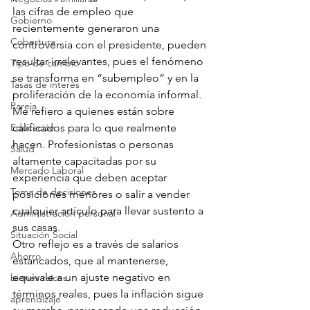
las cifras de empleo que 
Gobierno
recientemente generaron una 
Cobertura
controversia con el presidente, pueden 
resultar irrelevantes, pues el fenómeno 
Tipo de cambio
se transforma en “subempleo” y en la 
Tasas de interés
proliferación de la economía informal.
Pareja
Me refiero a quienes están sobre 
Educación
calificados para lo que realmente 
hacen. Profesionistas o personas 
Salud
altamente capacitadas por su 
Mercado Laboral
experiencia que deben aceptar 
Toma de decisiones
posiciones menores o salir a vender 
cualquier artículo para llevar sustento a 
Administración personal
sus casas.
Situación Social
Otro reflejo es a través de salarios 
Ahorro
estancados, que al mantenerse, 
equivale a un ajuste negativo en 
bienes raíces
términos reales, pues la inflación sigue 
aprendizaje