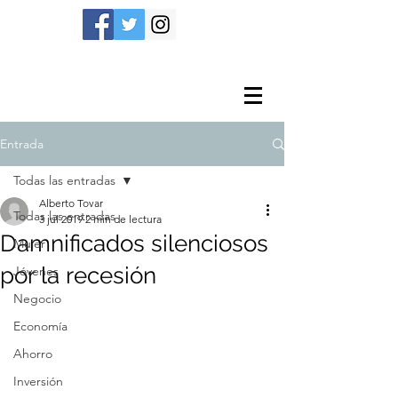
Entrada
Todas las entradas
Alberto Tovar
Todas las entradas
3 jul 2019
2 min de lectura
Damnificados silenciosos
Mujer
por la recesión
Jóvenes
Negocio
Economía
Ahorro
Inversión