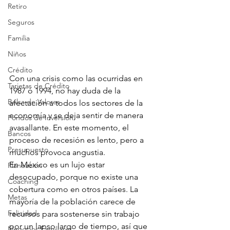
Retiro
Seguros
Familia
Niños
Crédito
Con una crisis como las ocurridas en 
Tarjetas de Crédito
1987 ó 1994, no hay duda de la 
Bolsa de Valores
afectación a todos los sectores de la 
economía y se deja sentir de manera 
Fondos de Inversión
avasallante. En este momento, el 
Bancos
proceso de recesión es lento, pero a 
Presupuesto
muchos provoca angustia.
En México es un lujo estar 
Planeación
desocupado, porque no existe una 
Coaching
cobertura como en otros países. La 
Metas
mayoría de la población carece de 
Felicidad
recursos para sostenerse sin trabajo 
por un lapso largo de tiempo, así que 
Negocios Familiares