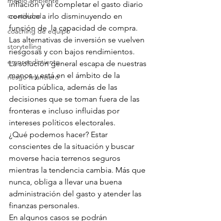
medio ambiente
inflación y el completar el gasto diario 
creatividad
conduce a irlo disminuyendo en 
función de  la capacidad de compra. 
coaching de equipo
Las alternativas de inversión se vuelven 
storytelling
riesgosas y con bajos rendimientos.
emprendimiento
La solución general escapa de nuestras 
manos y está en el ámbito de la 
riesgo financiero
política pública, además de las 
decisiones que se toman fuera de las 
fronteras e incluso influidas por 
intereses políticos electorales.
¿Qué podemos hacer? Estar 
conscientes de la situación y buscar 
moverse hacia terrenos seguros 
mientras la tendencia cambia. Más que 
nunca, obliga a llevar una buena 
administración del gasto y atender las 
finanzas personales.
En algunos casos se podrán 