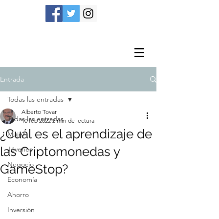
Entrada
Todas las entradas
Alberto Tovar
Todas las entradas
10 feb 2022
2 min de lectura
¿Cuál es el aprendizaje de
Mujer
las Criptomonedas y
Jóvenes
Negocio
GameStop?
Economía
Ahorro
Inversión