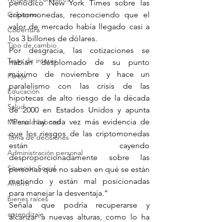
periódico New York Times sobre las 
criptomonedas, reconociendo que el 
Gobierno
valor de mercado había llegado casi a 
Cobertura
los 3 billones de dólares.
Tipo de cambio
Por desgracia, las cotizaciones se 
Tasas de interés
habían desplomado de su punto 
máximo de noviembre y hace un 
Pareja
paralelismo con las crisis de las 
Educación
hipotecas de alto riesgo de la década 
Salud
de 2000 en Estados Unidos y apunta 
“Pero hay cada vez más evidencia de 
Mercado Laboral
que los riesgos de las criptomonedas 
Toma de decisiones
están cayendo 
Administración personal
desproporcionadamente sobre las 
Situación Social
personas que no saben en qué se están 
metiendo y están mal posicionadas 
Ahorro
para manejar la desventaja.”
bienes raíces
Señala que podría recuperarse y 
aprendizaje
alcanzar a nuevas alturas, como lo ha 