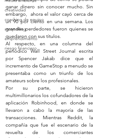
medio ambiente
ganar dinero sin conocer mucho. Sin 
creatividad
embargo,  ahora el valor cayó cerca de 
coaching de equipo
un 90 por ciento en una semana. Los 
grandes perdedores fueron quienes se 
storytelling
quedaron con sus títulos.
emprendimiento
Al respecto, en una columna del 
riesgo financiero
periódico Wall Street Journal escrita 
por Spencer Jakab dice que el 
incremento de GameStop a menudo se 
presentaba como un triunfo de los 
amateurs sobre los profesionales.
Por su parte, se hicieron 
multimillonarios los cofundadores de la 
aplicación Robinhood, en donde se 
llevaron a cabo la mayoría de las 
transacciones. Mientras Reddit, la 
compañía que fue el escenario de la 
revuelta de los comerciantes 