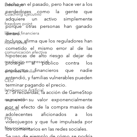
hecho en el pasado, pero hace ver a los 
Liderazgo
perdedores como la gente que 
Coaching Ejecutivo
adquiere un activo simplemente 
freedom point
porque otras personas han ganado 
libertad financiera
dinero.
Incluso, afirma que los reguladores han 
home office
cometido el mismo error al de las 
comunicación efectiva
hipotecas de alto riesgo al dejar de 
mediación empresarial
proteger al público contra los 
productos financieros que nadie 
empresa familiar
entendió, y familias vulnerables pueden 
CEO
terminar pagando el precio.
Inteligencia Artificial
2.- Si recuerdas, la acción de GameStop 
aumentó su valor exponencialmente 
negociación
por el efecto de la compra masiva de 
Fintech
adolecentes aficionados a los 
PNL
videojuegos y que fue impulsada por 
Neurociencia
los comentarios en las redes sociales.
Se uso de ejemplo de cómo se podría 