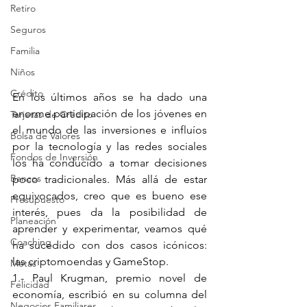
Retiro
Seguros
Familia
Niños
Crédito
En los últimos años se ha dado una 
enorme participación de los jóvenes en 
Tarjetas de Crédito
el mundo de las inversiones e influíos 
Bolsa de Valores
por la tecnología y las redes sociales 
Fondos de Inversión
los ha conducido a tomar decisiones 
Bancos
poco tradicionales. Más allá de estar 
equivocados, creo que es bueno ese 
Presupuesto
interés, pues da la posibilidad de 
Planeación
aprender y experimentar, veamos qué 
Coaching
ha sucedido con dos casos icónicos: 
las criptomoendas y GameStop.
Metas
1.- Paul Krugman, premio novel de 
Felicidad
economía, escribió en su columna del 
Negocios Familiares