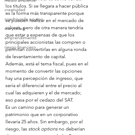
medio ambiente
los títulos. Si se llegara a hacer pública 
creatividad
es la forma más transparente porque 
coaching de equipo
se pueden realizar en el mercado de 
valores, pero de otra manera tendría 
storytelling
que estar a expensas de que los 
emprendimiento
principales accionistas las compren o 
riesgo financiero
permitan convertirlas en alguna ronda 
de levantamiento de capital.
Además, está el tema fiscal, pues en el 
momento de convertir las opciones 
hay una percepción de ingreso, que 
sería el diferencial entre el precio al 
cual las adquieren y el de mercado; 
eso pasa por el cedazo del SAT.
Es un camino para generar un 
patrimonio que en un corporativo 
llevaría 25 años. Sin embargo, por el 
riesgo, las 
stock options
 no deberían 