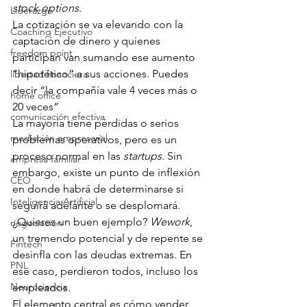
stock options
.
Liderazgo
La cotización se va elevando con la 
Coaching Ejecutivo
captación de dinero y quienes 
freedom point
participan van sumando ese aumento 
“hipotético” a sus acciones. Puedes 
libertad financiera
decir “la compañía vale 4 veces más o 
home office
20 veces”
comunicación efectiva
La mayoría tiene pérdidas o serios 
mediación empresarial
problemas operativos, pero es un 
proceso normal en las 
startups
. Sin 
empresa familiar
embargo, existe un punto de inflexión 
CEO
en donde habrá de determinarse si 
Inteligencia Artificial
seguirá adelante o se desplomará. 
¿Quieres un buen ejemplo? 
Wework
, 
negociación
un tremendo potencial y de repente se 
Fintech
desinfla con las deudas extremas. En 
PNL
ese caso, perdieron todos, incluso los 
Neurociencia
empleados.
El elemento central es cómo vender 