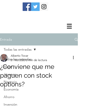
Entrada
Todas las entradas
Alberto Tovar
Todas las entradas
21 feb 2020
2 min de lectura
¿Conviene que me
Mujer
paguen con stock
Jóvenes
Negocio
options?
Economía
Ahorro
Inversión