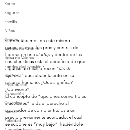
Retiro
Seguros
Familia
Niños
Crédito
Comentábamos en este mismo 
espacio sobre los pros y contras de 
Tarjetas de Crédito
laborar en una 
startup
 y dentro de las 
Bolsa de Valores
características esta el beneficio de que 
Fondos de Inversión
algunas de ellas ofrecen “
stock 
options
” para atraer talento en su 
Bancos
recurso humano. ¿Qué significa? 
Presupuesto
¿Conviene?
Planeación
El concepto de “opciones convertibles 
Coaching
a acciones” le da el derecho al 
trabajador de comprar títulos a un 
Metas
precio previamente acordado, el cual 
Felicidad
se supone es “muy bajo”, haciéndole 
Negocios Familiares