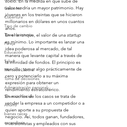
socio. En la medida en que sube de 
valor tendría un mayor patrimonio. Hay 
Gobierno
jóvenes en los treintas que se hicieron 
Cobertura
millonarios en dólares en unos cuantos 
Tipo de cambio
años.
Tasas de interés
En el arranque, el valor de una 
startup
es mínimo. Lo importante es lanzar una 
Pareja
idea poderosa al mercado, de tal 
Educación
manera que levante capital a través de 
Salud
la infinidad de fondos. El principio es 
sencillo, tomar algo prácticamente de 
Mercado Laboral
cero y potenciarlo a su máxima 
Toma de decisiones
expresión para obtener un 
Administración personal
rendimiento estratosférico.
Situación Social
En muchos de los casos se trata de 
vender la empresa a un competidor o a 
Ahorro
quien aporte a su propuesta de 
bienes raíces
negocio. Así, todos ganan, fundadores, 
aprendizaje
inversionistas y empleados con sus 