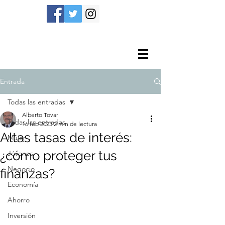
Entrada
Todas las entradas
Alberto Tovar
Todas las entradas
16 feb 2023
2 min de lectura
Altas tasas de interés:
Mujer
¿cómo proteger tus
Jóvenes
Negocio
finanzas?
Economía
Ahorro
Inversión