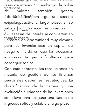
medio ambiente
tasas de interés. Sin embargo, la bolsa 
creatividad
de valores también genera 
coaching de equipo
oportunidades para lograr una tasa de 
retorno atractiva a largo plazo, si se 
storytelling
sabe adquirir las acciones correctas.
emprendimiento
6.- Las tasas de interés se convierten en 
riesgo financiero
un costo de oportunidad muy elevado 
para los inversionistas en capital de 
riesgo e incide en que las pequeñas 
empresas tengan dificultades para 
conseguir socios.
Con este contexto, las resoluciones en 
materia de gestión de las finanzas 
personales deben ser estratégicas. La 
diversificación de la cartera y una 
evaluación cuidadosa de las inversiones 
son clave para asegurar una fuente de 
ingresos sólida y estable a largo plazo.