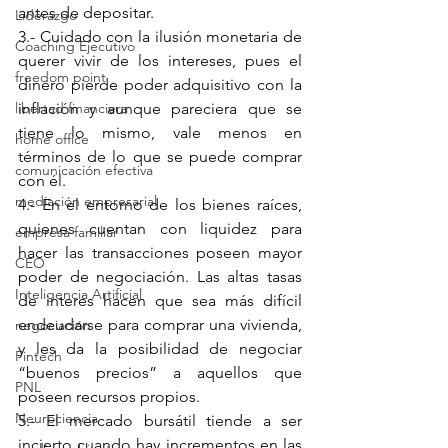
antes de depositar.
Liderazgo
3.- Cuidado con la ilusión monetaria de 
Coaching Ejecutivo
querer vivir de los intereses, pues el 
freedom point
dinero pierde poder adquisitivo con la 
libertad financiera
inflación y aunque pareciera que se 
tiene lo mismo, vale menos en 
home office
términos de lo que se puede comprar 
comunicación efectiva
con él.
mediación empresarial
4.- En el entorno de los bienes raíces, 
quienes cuentan con liquidez para 
empresa familiar
hacer las transacciones poseen mayor 
CEO
poder de negociación. Las altas tasas 
Inteligencia Artificial
de interés hacen que sea más difícil 
endeudarse para comprar una vivienda, 
negociación
y les da la posibilidad de negociar 
Fintech
“buenos precios” a aquellos que 
PNL
poseen recursos propios.
Neurociencia
5.- El mercado bursátil tiende a ser 
incierto cuando hay incrementos en las 