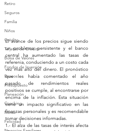
Retiro
Seguros
Familia
Niños
Crédito
El avance de los precios sigue siendo 
un problema persistente y el banco 
Tarjetas de Crédito
central ha aumentado las tasas de 
Bolsa de Valores
referenia, conduciendo a un costo cada 
Fondos de Inversión
vez más alto del dinero. El pronóstico 
Bancos
que les había comentado el año 
pasado de rendimientos reales 
Presupuesto
positivos se cumple, al encontrarse por 
Planeación
encima de la inflación. Esta situación 
Coaching
tiene un impacto significativo en las 
finanzas personales y es recomendable 
Metas
tomar decisiones informadas.
Felicidad
1.- El alza de las tasas de interés afecta 
Negocios Familiares