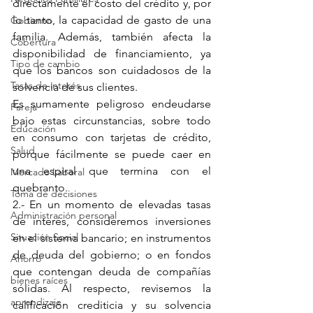
directamente el costo del crédito y, por 
lo tanto, la capacidad de gasto de una 
Gobierno
familia. Además, también afecta la 
Cobertura
disponibilidad de financiamiento, ya 
Tipo de cambio
que los bancos son cuidadosos de la 
Tasas de interés
solvencia de sus clientes.
Es sumamente peligroso endeudarse 
Pareja
bajo estas circunstancias, sobre todo 
Educación
en consumo con tarjetas de crédito, 
Salud
porque fácilmente se puede caer en 
una espiral que termina con el 
Mercado Laboral
quebranto.
Toma de decisiones
2.- En un momento de elevadas tasas 
Administración personal
de interés, consideremos inversiones 
Situación Social
en el sistema bancario; en instrumentos 
de deuda del gobierno; o en fondos 
Ahorro
que contengan deuda de compañías 
bienes raíces
sólidas. Al respecto, revisemos la 
aprendizaje
calificación crediticia y su solvencia 