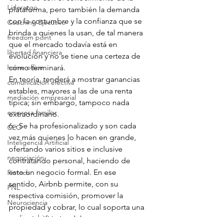
Liderazgo
plataforma, pero también la demanda 
con la costumbre y la confianza que se 
Coaching Ejecutivo
brinda a quienes la usan, de tal manera 
freedom point
que el mercado todavía está en 
libertad financiera
evolución y no se tiene una certeza de 
cómo terminará. 
home office
En teoría, tenderá a mostrar ganancias 
comunicación efectiva
estables, mayores a las de una renta 
mediación empresarial
típica; sin embargo, tampoco nada 
empresa familiar
extraordinario.
6.- Se ha profesionalizado y son cada 
CEO
vez más quienes lo hacen en grande, 
Inteligencia Artificial
ofertando varios sitios e inclusive 
negociación
contratando personal, haciendo de 
esto un negocio formal. En ese 
Fintech
sentido, Airbnb permite, con su 
PNL
respectiva comisión, promover la 
Neurociencia
propiedad y cobrar, lo cual soporta una 