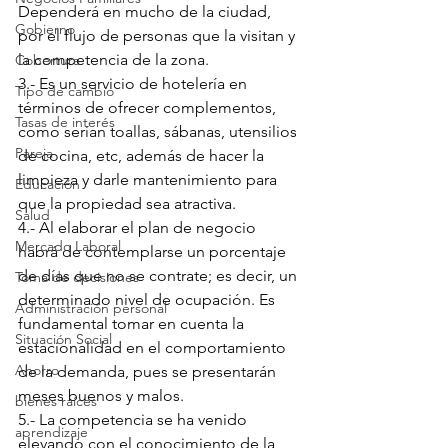
Dependerá en mucho de la ciudad, 
Gobierno
por el flujo de personas que la visitan y 
la competencia de la zona.
Cobertura
3.- Es un servicio de hotelería en 
Tipo de cambio
términos de ofrecer complementos, 
Tasas de interés
como serían toallas, sábanas, utensilios 
Pareja
de cocina, etc, además de hacer la 
limpieza y darle mantenimiento para 
Educación
que la propiedad sea atractiva.
Salud
4.- Al elaborar el plan de negocio 
Mercado Laboral
habrá de contemplarse un porcentaje 
de días que no se contrate; es decir, un 
Toma de decisiones
determinado nivel de ocupación. Es 
Administración personal
fundamental tomar en cuenta la 
Situación Social
estacionalidad en el comportamiento 
Ahorro
de la demanda, pues se presentarán 
meses buenos y malos.
bienes raíces
5.- La competencia se ha venido 
aprendizaje
elevando con el conocimiento de la 