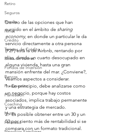
Retiro
Seguros
Familia
Dentro de las opciones que han 
surgido en el ámbito de 
sharing 
Niños
economy
, en donde un particular le da 
Crédito
servicio directamente a otra persona 
Tarjetas de Crédito
(P2P) está la de Airbnb, rentando por 
días, desde un cuarto desocupado en 
Bolsa de Valores
alguna vivienda, hasta una gran 
Fondos de Inversión
mansión enfrente del mar. ¿Conviene?,  
Bancos
Veamos aspectos a considerar.
1.- En principio, debe analizarse como 
Presupuesto
un negocio, porque hay costos 
Planeación
asociados, implica trabajo permanente 
Coaching
y una estrategia de mercado.
Metas
2.- Es posible obtener entre un 30 y un 
50 por ciento más de rentabilidad si se 
Felicidad
compara con un formato tradicional. 
Negocios Familiares