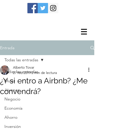
Entrada
Todas las entradas
Alberto Tovar
Todas las entradas
27 feb 2019
2 min de lectura
¿Y si entro a Airbnb? ¿Me
Mujer
convendrá?
Jóvenes
Negocio
Economía
Ahorro
Inversión