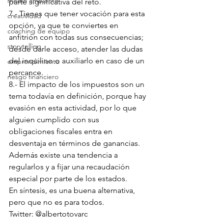
medio ambiente
parte significativa del reto.
7.- Tienes que tener vocación para esta 
creatividad
opción, ya que te conviertes en 
coaching de equipo
anfitrión con todas sus consecuencias; 
storytelling
desde darle acceso, atender las dudas 
del inquilino o auxiliarlo en caso de un 
emprendimiento
percance.
riesgo financiero
8.- El impacto de los impuestos son un 
tema todavía en definición, porque hay 
evasión en esta actividad, por lo que 
alguien cumplido con sus 
obligaciones fiscales entra en 
desventaja en términos de ganancias. 
Además existe una tendencia a 
regularlos y a fijar una recaudación 
especial por parte de los estados.
En síntesis, es una buena alternativa, 
pero que no es para todos. 
Twitter: @albertotovarc