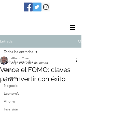
Entrada
Todas las entradas
Alberto Tovar
Todas las entradas
27 jul 2023
2 min de lectura
Vence el FOMO: claves
Mujer
para invertir con éxito
Jóvenes
Negocio
Economía
Ahorro
Inversión