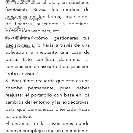
medio ambiente
6.- Procura estar al día y en constante 
formación. Revisa los medios de 
creatividad
comunicación, lee libros, sigue blogs 
coaching de equipo
de finanzas, suscríbete a boletines, 
storytelling
participa en webinars, etc.
emprendimiento
7.- Define cómo gestionarás tus 
decisiones, si lo harás a través de una 
riesgo financiero
aplicación o mediante una casa de 
bolsa. Esto conlleva determinar si 
contarás con un asesor o trabajarás con 
“robo advisors”.
8.- Por último, recuerda que esto es una 
chamba permanente, pues debes 
reajustar el portafolio con base en los 
cambios del entorno y las expectativas, 
para que permanezca orientado hacia 
tus objetivos.
El universo de las inversiones puede 
parecer complejo e incluso intimidante, 