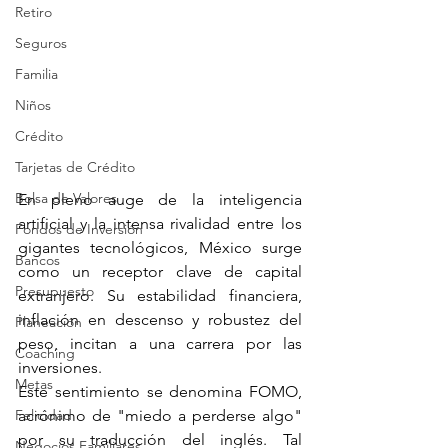
Retiro
Seguros
Familia
Niños
Crédito
Tarjetas de Crédito
Bolsa de Valores
En pleno auge de la inteligencia 
artificial y la intensa rivalidad entre los 
Fondos de Inversión
gigantes tecnológicos, México surge 
Bancos
como un receptor clave de capital 
Presupuesto
extranjero. Su estabilidad financiera, 
inflación en descenso y robustez del 
Planeación
peso, incitan a una carrera por las 
Coaching
inversiones.
Metas
Este sentimiento se denomina FOMO, 
Felicidad
acrónimo de "miedo a perderse algo" 
por su traducción del inglés. Tal 
Negocios Familiares