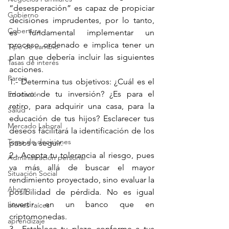
“desesperación” es capaz de propiciar 
Gobierno
decisiones imprudentes, por lo tanto, 
Cobertura
es fundamental implementar un 
proceso ordenado e implica tener un 
Tipo de cambio
plan que debería incluir las siguientes 
Tasas de interés
acciones.
Pareja
1.- Determina tus objetivos: ¿Cuál es el 
motivo de tu inversión? ¿Es para el 
Educación
retiro, para adquirir una casa, para la 
Salud
educación de tus hijos? Esclarecer tus 
Mercado Laboral
deseos facilitará la identificación de los 
Toma de decisiones
pasos a seguir.
2.- Acepta tu tolerancia al riesgo, pues 
Administración personal
va más allá de buscar el mayor 
Situación Social
rendimiento proyectado, sino evaluar la 
Ahorro
posibilidad de pérdida. No es igual 
invertir en un banco que en 
bienes raíces
criptomonedas.
aprendizaje
3.- Establece tu plazo conforme a tus 