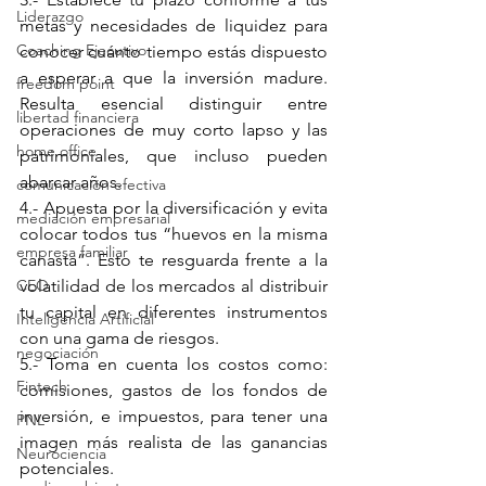
Liderazgo
metas y necesidades de liquidez para 
Coaching Ejecutivo
conocer cuánto tiempo estás dispuesto 
a esperar a que la inversión madure. 
freedom point
Resulta esencial distinguir entre 
libertad financiera
operaciones de muy corto lapso y las 
home office
patrimoniales, que incluso pueden 
abarcar años.
comunicación efectiva
4.- Apuesta por la diversificación y evita 
mediación empresarial
colocar todos tus “huevos en la misma 
empresa familiar
canasta”. Esto te resguarda frente a la 
CEO
volatilidad de los mercados al distribuir 
tu capital en diferentes instrumentos 
Inteligencia Artificial
con una gama de riesgos.
negociación
5.- Toma en cuenta los costos como: 
Fintech
comisiones, gastos de los fondos de 
inversión, e impuestos, para tener una 
PNL
imagen más realista de las ganancias 
Neurociencia
potenciales.