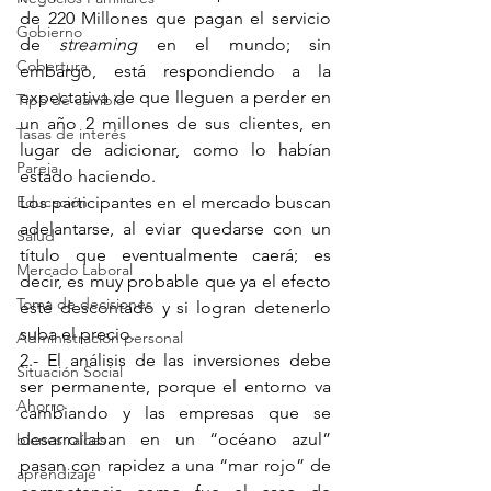
de 220 Millones que pagan el servicio 
Gobierno
de 
streaming
 en el mundo; sin 
Cobertura
embargo, está respondiendo a la 
expectativa de que lleguen a perder en 
Tipo de cambio
un año 2 millones de sus clientes, en 
Tasas de interés
lugar de adicionar, como lo habían 
Pareja
estado haciendo.
Educación
Los participantes en el mercado buscan 
adelantarse, al eviar quedarse con un 
Salud
título que eventualmente caerá; es 
Mercado Laboral
decir, es muy probable que ya el efecto 
Toma de decisiones
esté descontado y si logran detenerlo 
suba el precio.
Administración personal
2.- El análisis de las inversiones debe 
Situación Social
ser permanente, porque el entorno va 
Ahorro
cambiando y las empresas que se 
desarrollaban en un “océano azul” 
bienes raíces
pasan con rapidez a una “mar rojo” de 
aprendizaje