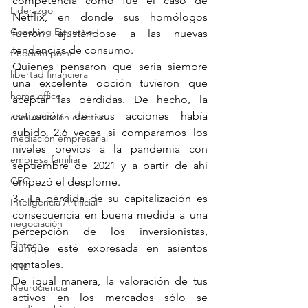
competencia como fue el caso de 
Liderazgo
Netflix, en donde sus homólogos 
Coaching Ejecutivo
fueron ajustándose a las nuevas 
tendencias de consumo. 
freedom point
Quienes pensaron que sería siempre 
libertad financiera
una excelente opción tuvieron que 
home office
aceptar las pérdidas. De hecho, la 
cotización de sus acciones había 
comunicación efectiva
subido 2.6 veces si comparamos los 
mediación empresarial
niveles previos a la pandemia con 
empresa familiar
septiembre de 2021 y a partir de ahí 
CEO
empezó el desplome.
3.- La pérdida de su capitalización es 
Inteligencia Artificial
consecuencia en buena medida a una 
negociación
percepción de los inversionistas, 
Fintech
aunque esté expresada en asientos 
contables.
PNL
De igual manera, la valoración de tus 
Neurociencia
activos en los mercados sólo se 