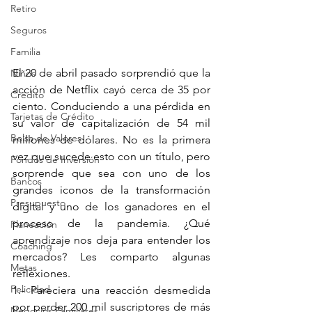
Retiro
Seguros
Familia
El 20 de abril pasado sorprendió que la 
Niños
acción de Netflix cayó cerca de 35 por 
Crédito
ciento. Conduciendo a una pérdida en 
Tarjetas de Crédito
su valor de capitalización de 54 mil 
Bolsa de Valores
millones de dólares. No es la primera 
vez que sucede esto con un título, pero 
Fondos de Inversión
sorprende que sea con uno de los 
Bancos
grandes iconos de la transformación 
Presupuesto
digital y uno de los ganadores en el 
proceso de la pandemia. ¿Qué 
Planeación
aprendizaje nos deja para entender los 
Coaching
mercados? Les comparto algunas 
Metas
reflexiones.
Felicidad
1.- Pareciera una reacción desmedida 
por perder 200 mil suscriptores de más 
Negocios Familiares