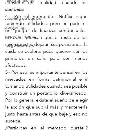
medio ambiente
convierte en “realidad” cuando los 
creatividad
vendes.
4.- Por el momento, Netflix sigue 
coaching de equipo
teniendo utilidades, pero en parte es 
storytelling
un “juego” de finanzas conductuales. 
emprendimiento
Si todos piensan que el resto de los 
inversionistas dejarán sus posiciones, la 
riesgo financiero
caída se acelera, pues quieren ser los 
primeros en salir, para ser menos 
afectados. 
5.- Por eso, es importante pensar en los 
mercados en forma patrimonial e ir 
tomando utilidades cuando sea posible 
y construir un portafolio diversificado. 
Por lo general existe el sueño de elegir 
la acción que subirá más y mantenerla 
justo hasta antes de que baje y eso no 
sucede.
¿Participas en el mercado bursátil? 