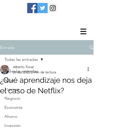
Entrada
Todas las entradas
Alberto Tovar
Todas las entradas
28 abr 2022
2 min de lectura
¿Qué aprendizaje nos deja
Mujer
el caso de Netflix?
Jóvenes
Negocio
Economía
Ahorro
Inversión