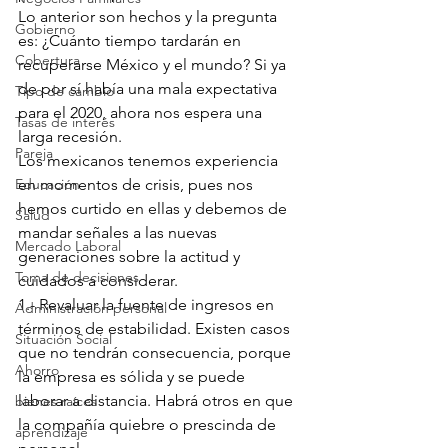
Lo anterior son hechos y la pregunta 
Gobierno
es: ¿Cuánto tiempo tardarán en 
Cobertura
recuperarse México y el mundo? Si ya 
de por sí había una mala expectativa 
Tipo de cambio
para el 2020, ahora nos espera una 
Tasas de interés
larga recesión.
Pareja
Los mexicanos tenemos experiencia 
Educación
en momentos de crisis, pues nos 
hemos curtido en ellas y debemos de 
Salud
mandar señales a las nuevas 
Mercado Laboral
generaciones sobre la actitud y 
Toma de decisiones
cuidados a considerar.
1.- Revaluar la fuente de ingresos en 
Administración personal
términos de estabilidad. Existen casos 
Situación Social
que no tendrán consecuencia, porque 
Ahorro
la empresa es sólida y se puede 
laborar a distancia. Habrá otros en que 
bienes raíces
la compañía quiebre o prescinda de 
aprendizaje