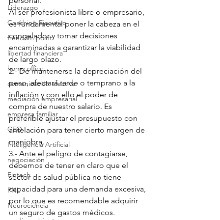
personal.
Liderazgo
Al ser profesionista libre o empresario, 
Coaching Ejecutivo
es fundamental poner la cabeza en el 
congelador y tomar decisiones 
freedom point
encaminadas a garantizar la viabilidad 
libertad financiera
de largo plazo.
home office
2.- De mantenerse la depreciación del 
peso, afectará tarde o temprano a la 
comunicación efectiva
inflación y con ello el poder de 
mediación empresarial
compra de nuestro salario. Es 
empresa familiar
preferible ajustar el presupuesto con 
CEO
antelación para tener cierto margen de 
maniobra.
Inteligencia Artificial
3.- Ante el peligro de contagiarse, 
negociación
debemos de tener en claro que el 
Fintech
sector de salud pública no tiene 
capacidad para una demanda excesiva, 
PNL
por lo que es recomendable adquirir 
Neurociencia
un seguro de gastos médicos.