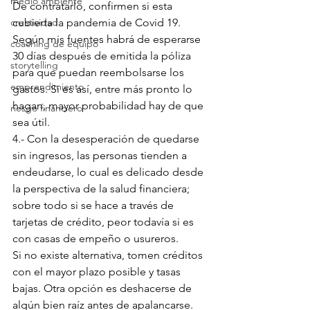
medio ambiente
De contratarlo, confirmen si esta 
creatividad
cubierta la pandemia de Covid 19. 
Según mis fuentes habrá de esperarse 
coaching de equipo
30 días después de emitida la póliza 
storytelling
para que puedan reembolsarse los 
emprendimiento
gastos. Si es así, entre más pronto lo 
hagan, mayor probabilidad hay de que 
riesgo financiero
sea útil.
4.- Con la desesperación de quedarse 
sin ingresos, las personas tienden a 
endeudarse, lo cual es delicado desde 
la perspectiva de la salud financiera; 
sobre todo si se hace a través de 
tarjetas de crédito, peor todavía si es 
con casas de empeño o usureros.
Si no existe alternativa, tomen créditos 
con el mayor plazo posible y tasas 
bajas. Otra opción es deshacerse de 
algún bien raíz antes de apalancarse.