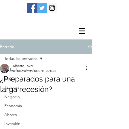
Entrada
Todas las entradas
Alberto Tovar
Todas las entradas
20 mar 2020
2 min de lectura
¿Preparados para una
Mujer
larga recesión?
Jóvenes
Negocio
Economía
Ahorro
Inversión