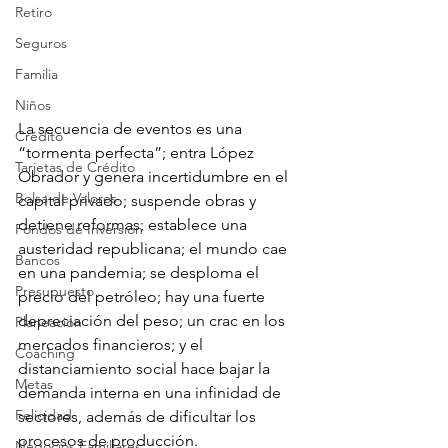
Retiro
Seguros
Familia
Niños
La secuencia de eventos es una 
Crédito
“tormenta perfecta”; entra López 
Tarjetas de Crédito
Obrador y genera incertidumbre en el 
Bolsa de Valores
capital privado; suspende obras y 
detiene reformas; establece una 
Fondos de Inversión
austeridad republicana; el mundo cae 
Bancos
en una pandemia; se desploma el 
Presupuesto
precio del petróleo; hay una fuerte 
depreciación del peso; un crac en los 
Planeación
mercados financieros; y el 
Coaching
distanciamiento social hace bajar la 
Metas
demanda interna en una infinidad de 
Felicidad
sectores, además de dificultar los 
procesos de producción.
Negocios Familiares