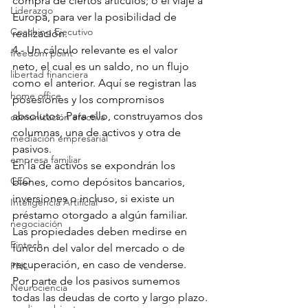
compra de ciertos artículos; o el viaje a 
Liderazgo
Europa, para ver la posibilidad de 
Coaching Ejecutivo
realización.
4.- Un cálculo relevante es el valor 
freedom point
neto, el cual es un saldo, no un flujo 
libertad financiera
como el anterior. Aquí se registran las 
home office
posesiones y los compromisos 
absolutos. Para ello, construyamos dos 
comunicación efectiva
columnas, una de activos y otra de 
mediación empresarial
pasivos.
empresa familiar
En la de activos se expondrán los 
CEO
bienes, como depósitos bancarios, 
inversiones o incluso, si existe un 
Inteligencia Artificial
préstamo otorgado a algún familiar. 
negociación
Las propiedades deben medirse en 
Fintech
función del valor del mercado o de 
recuperación, en caso de venderse.
PNL
Por parte de los pasivos sumemos 
Neurociencia
todas las deudas de corto y largo plazo.