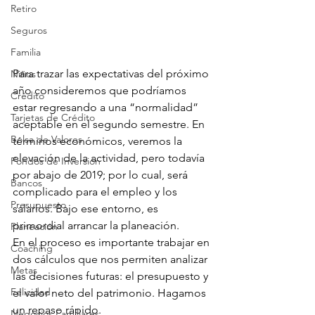
Retiro
Seguros
Familia
Para trazar las expectativas del próximo 
Niños
año consideremos que podríamos 
Crédito
estar regresando a una “normalidad” 
Tarjetas de Crédito
aceptable en el segundo semestre. En 
Bolsa de Valores
términos económicos, veremos la 
elevación de la actividad, pero todavía 
Fondos de Inversión
por abajo de 2019; por lo cual, será 
Bancos
complicado para el empleo y los 
Presupuesto
salarios. Bajo ese entorno, es 
primordial arrancar la planeación.
Planeación
En el proceso es importante trabajar en 
Coaching
dos cálculos que nos permiten analizar 
Metas
las decisiones futuras: el presupuesto y 
Felicidad
el valor neto del patrimonio. Hagamos 
un repaso rápido.
Negocios Familiares