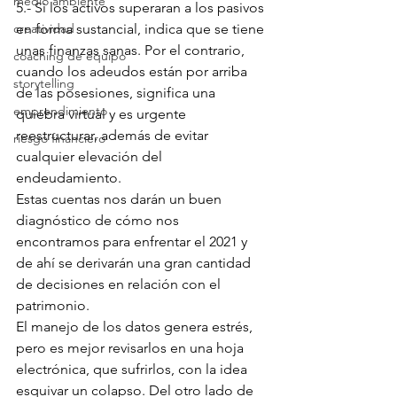
medio ambiente
5.- Si los activos superaran a los pasivos 
creatividad
en forma sustancial, indica que se tiene 
unas finanzas sanas. Por el contrario, 
coaching de equipo
cuando los adeudos están por arriba 
storytelling
de las posesiones, significa una 
emprendimiento
quiebra virtual y es urgente 
reestructurar, además de evitar 
riesgo financiero
cualquier elevación del 
endeudamiento.
Estas cuentas nos darán un buen 
diagnóstico de cómo nos 
encontramos para enfrentar el 2021 y 
de ahí se derivarán una gran cantidad 
de decisiones en relación con el 
patrimonio. 
El manejo de los datos genera estrés, 
pero es mejor revisarlos en una hoja 
electrónica, que sufrirlos, con la idea 
esquivar un colapso. Del otro lado de 