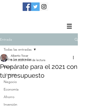
Entrada
Todas las entradas
Alberto Tovar
Todas las entradas
8 oct 2020
2 min de lectura
Prepárate para el 2021 con
Mujer
tu presupuesto
Jóvenes
Negocio
Economía
Ahorro
Inversión