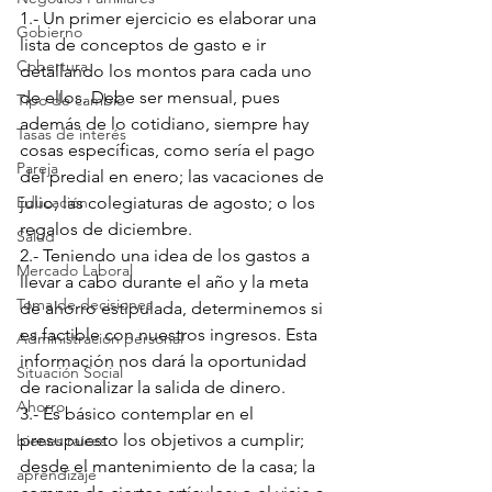
1.- Un primer ejercicio es elaborar una 
Gobierno
lista de conceptos de gasto e ir 
Cobertura
detallando los montos para cada uno 
de ellos. Debe ser mensual, pues 
Tipo de cambio
además de lo cotidiano, siempre hay 
Tasas de interés
cosas específicas, como sería el pago 
Pareja
del predial en enero; las vacaciones de 
Educación
julio; las colegiaturas de agosto; o los 
regalos de diciembre.
Salud
2.- Teniendo una idea de los gastos a 
Mercado Laboral
llevar a cabo durante el año y la meta 
Toma de decisiones
de ahorro estipulada, determinemos si 
es factible con nuestros ingresos. Esta 
Administración personal
información nos dará la oportunidad 
Situación Social
de racionalizar la salida de dinero.
Ahorro
3.- Es básico contemplar en el 
presupuesto los objetivos a cumplir; 
bienes raíces
desde el mantenimiento de la casa; la 
aprendizaje