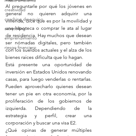
medio ambiente
Al preguntarle por qué los jóvenes en 
creatividad
general no quieren adquirir una 
coaching de equipo
vivienda, dice que es por la movilidad y 
una hipoteca o comprar le ata al lugar 
storytelling
de residencia. Hay muchos que desean 
emprendimiento
ser nómadas digitales, pero también 
riesgo financiero
con los sueldos actuales y el alza de los 
bienes raíces dificulta que lo hagan.
Está presente una oportunidad de 
inversión en Estados Unidos renovando 
casas, para luego venderlas o rentarlas. 
Pueden aprovecharlo quienes desean 
tener un pie en otra economía, por la 
proliferación de los gobiernos de 
izquierda. Dependiendo de la 
estrategia y perfil, crear una 
corporación y buscar una visa E2.
¿Qué opinas de generar múltiples 