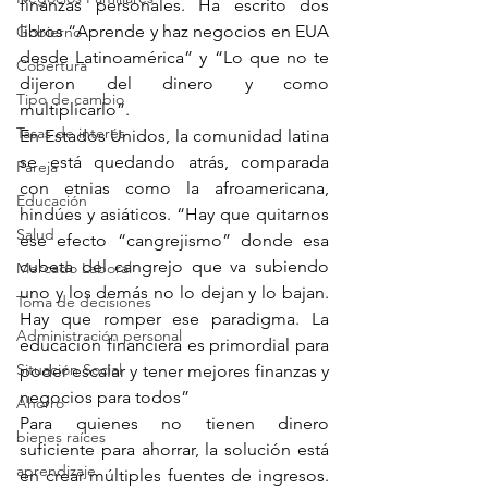
finanzas personales. Ha escrito dos 
libros “Aprende y haz negocios en EUA 
Gobierno
desde Latinoamérica” y “Lo que no te 
Cobertura
dijeron del dinero y como 
Tipo de cambio
multiplicarlo”.
Tasas de interés
En Estados Unidos, la comunidad latina 
se está quedando atrás, comparada 
Pareja
con etnias como la afroamericana, 
Educación
hindúes y asiáticos. “Hay que quitarnos 
Salud
ese efecto “cangrejismo” donde esa 
cubeta del cangrejo que va subiendo 
Mercado Laboral
uno y los demás no lo dejan y lo bajan. 
Toma de decisiones
Hay que romper ese paradigma. La 
Administración personal
educación financiera es primordial para 
Situación Social
poder escalar y tener mejores finanzas y 
negocios para todos”
Ahorro
Para quienes no tienen dinero 
bienes raíces
suficiente para ahorrar, la solución está 
aprendizaje
en crear múltiples fuentes de ingresos. 