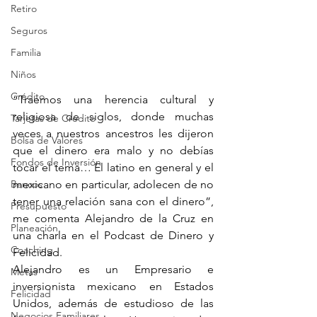
Retiro
Seguros
Familia
Niños
Crédito
“Traemos una herencia cultural y 
religiosa de siglos, donde muchas 
Tarjetas de Crédito
veces a nuestros ancestros les dijeron 
Bolsa de Valores
que el dinero era malo y no debías 
Fondos de Inversión
tocar el tema… El latino en general y el 
Bancos
mexicano en particular, adolecen de no 
tener una relación sana con el dinero”, 
Presupuesto
me comenta Alejandro de la Cruz en 
Planeación
una charla en el Podcast de Dinero y 
Coaching
Felicidad.
Alejandro es un Empresario e 
Metas
inversionista mexicano en Estados 
Felicidad
Unidos, además de estudioso de las 
Negocios Familiares