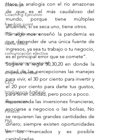
Hace la analogía con el río amazonas 
Liderazgo
de que es el más caudaloso del 
Coaching Ejecutivo
mundo, porque tiene múltiples 
freedom point
afluentes, si se seca uno, tiene otros.
libertad financiera
“Si algo nos enseñó la pandemia es 
que depender de una única fuente de 
home office
ingresos, ya sea tu trabajo o tu negocio, 
comunicación efectiva
es el principal error que se comete”.
mediación empresarial
Sugiere la regla 50,30,20 en donde la 
mitad de las percepciones las manejes 
empresa familiar
para vivir, el 30 por ciento para invertir y 
CEO
el 20 por ciento para darte tus gustos, 
Inteligencia Artificial
para tener calidad, pero poco a poco.
Recomienda las inversiones financieras, 
negociación
asociarse a negocios o las bolsas, No 
Fintech
se requieren las grandes cantidades de 
PNL
dinero; siempre existen oportunidades 
Neurociencia
en los mercados y es posible 
capitalizarlas.