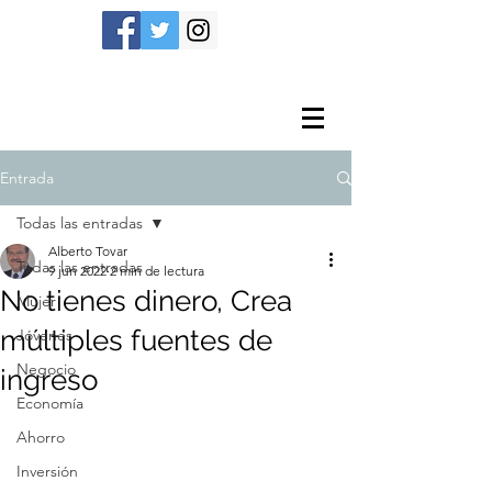
Entrada
Todas las entradas
Alberto Tovar
Todas las entradas
9 jun 2022
2 min de lectura
No tienes dinero, Crea
Mujer
múltiples fuentes de
Jóvenes
Negocio
ingreso
Economía
Ahorro
Inversión