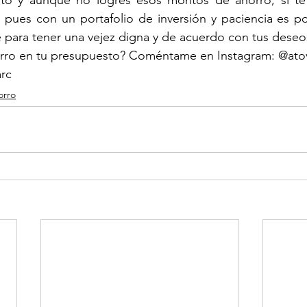
to y aunque no logres esos montos de ahorro, sí te 
, pues con un portafolio de inversión y paciencia es po
e para tener una vejez digna y de acuerdo con tus deseo
rro en tu presupuesto? Coméntame en Instagram: @atov
arc
orro