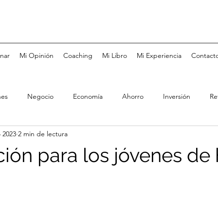
nar
Mi Opinión
Coaching
Mi Libro
Mi Experiencia
Contact
nes
Negocio
Economía
Ahorro
Inversión
Re
 2023
2 min de lectura
Tarjetas de Crédito
Bolsa de Valores
Fondos de Inversió
ción para los jóvenes de 
Coaching
Metas
Felicidad
Negocios Familiares
rés
Pareja
Educación
Salud
Mercado Laboral