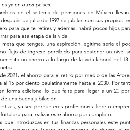
es ya en otros países.
cambios en el sistema de pensiones en México llevan
después de julio de 1997 se jubilen con sus propios recu
nero para que te retires y además, habrá pocos hijos para
rar para esa etapa de la vida.
 meta que tengas, una aspiración legítima sería el pod
mo flujo de ingreso percibido para sostener un nivel s
cesita un ahorro a lo largo de la vida laboral del 18 
metro.
de 2021, el ahorro para el retiro por medio de las Afores
a al 15 por ciento paulatinamente hasta el 2030. Por tan
n forma adicional lo que falte para llegar a un 20 por 
 de una buena jubilación.
cotizas, ya sea porque eres profesionista libre o empre
 fortaleza para realizar este ahorro por completo.
 que introduzcas en tus finanzas personales este punto