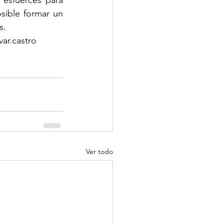
esfuerces para 
sible formar un 
s.
ar.castro
Ver todo