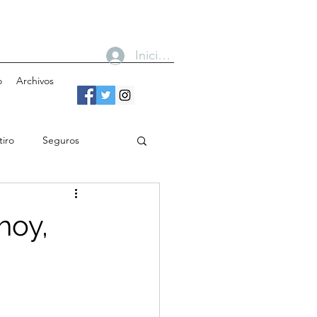
Iniciar sesión
o
Archivos
tiro
Seguros
n
Bancos
hoy,
Gobierno
Cobertura
Toma de decisiones