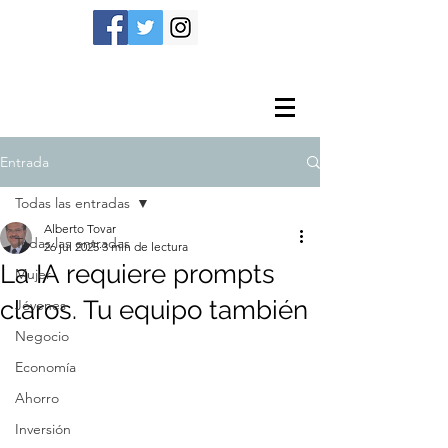
Entrada
Todas las entradas
Alberto Tovar
Todas las entradas
26 jul 2025
3 min de lectura
La IA requiere prompts
Mujer
claros. Tu equipo también
Jóvenes
Negocio
Economía
Ahorro
Inversión