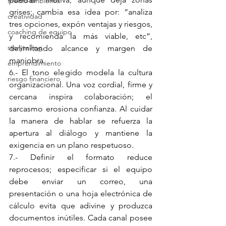
medio ambiente
grises; cambia esa idea por: “analiza 
creatividad
tres opciones, expón ventajas y riesgos, 
coaching de equipo
y recomienda la más viable, etc”, 
storytelling
delimitando alcance y margen de 
maniobra.
emprendimiento
6.- El tono elegido modela la cultura 
riesgo financiero
organizacional. Una voz cordial, firme y 
cercana inspira colaboración; el 
sarcasmo erosiona confianza. Al cuidar 
la manera de hablar se refuerza la 
apertura al diálogo y mantiene la 
exigencia en un plano respetuoso.
7.- Definir el formato reduce 
reprocesos; especificar si el equipo 
debe enviar un correo, una 
presentación o una hoja electrónica de 
cálculo evita que adivine y produzca 
documentos inútiles. Cada canal posee 