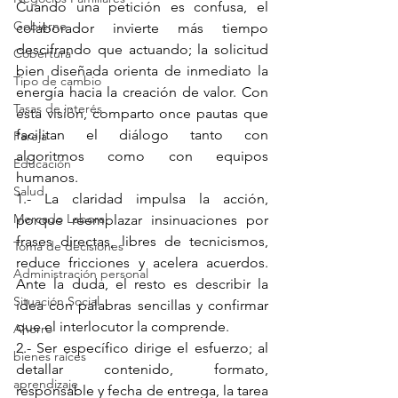
Cuando una petición es confusa, el 
Gobierno
colaborador invierte más tiempo 
descifrando que actuando; la solicitud 
Cobertura
bien diseñada orienta de inmediato la 
Tipo de cambio
energía hacia la creación de valor. Con 
Tasas de interés
esta visión, comparto once pautas que 
facilitan el diálogo tanto con 
Pareja
algoritmos como con equipos 
Educación
humanos.
Salud
1.- La claridad impulsa la acción, 
Mercado Laboral
porque reemplazar insinuaciones por 
frases directas, libres de tecnicismos, 
Toma de decisiones
reduce fricciones y acelera acuerdos. 
Administración personal
Ante la duda, el resto es describir la 
Situación Social
idea con palabras sencillas y confirmar 
que el interlocutor la comprende.
Ahorro
2.- Ser específico dirige el esfuerzo; al 
bienes raíces
detallar contenido, formato, 
aprendizaje
responsable y fecha de entrega, la tarea 