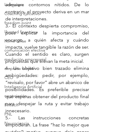
Liderazgo
adquiere contornos nítidos. De lo 
contrario, el proyecto deriva en un mar 
Coaching Ejecutivo
de interpretaciones.
freedom point
3.- El contexto despierta compromiso, 
libertad financiera
pues explicar la importancia del 
encargo, a quién afecta y cuándo 
home office
impacta, vuelve tangible la razón de ser. 
comunicación efectiva
Cuando el sentido es claro, surgen 
mediación empresarial
propuestas que elevan la meta inicial.
4.- Un objetivo bien trazado elimina 
empresa familiar
ambigüedades: pedir, por ejemplo, 
CEO
“revísalo, por favor” abre un abanico de 
Inteligencia Artificial
posibilidades. Es preferible precisar 
negociación
qué esperas obtener del producto final 
para despejar la ruta y evitar trabajo 
Fintech
innecesario.
PNL
5.- Las instrucciones concretas 
Neurociencia
empoderan. La frase “haz lo mejor que 
puedas” motiva, aunque deja zonas 