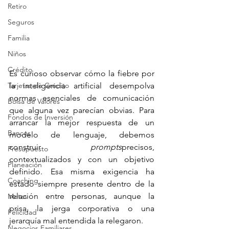
Retiro
Seguros
Familia
Niños
Crédito
Es curioso observar cómo la fiebre por 
Tarjetas de Crédito
la inteligencia artificial desempolva 
normas esenciales de comunicación 
Bolsa de Valores
que alguna vez parecían obvias. Para 
Fondos de Inversión
arrancar la mejor respuesta de un 
Bancos
modelo de lenguaje, debemos 
construir 
prompts
precisos, 
Presupuesto
contextualizados y con un objetivo 
Planeación
definido. Esa misma exigencia ha 
Coaching
estado siempre presente dentro de la 
relación entre personas, aunque la 
Metas
prisa, la jerga corporativa o una 
Felicidad
jerarquía mal entendida la relegaron.
Negocios Familiares