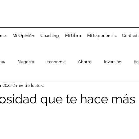
nar
Mi Opinión
Coaching
Mi Libro
Mi Experiencia
Contact
nes
Negocio
Economía
Ahorro
Inversión
Re
r 2025
2 min de lectura
Tarjetas de Crédito
Bolsa de Valores
Fondos de Inversió
osidad que te hace más 
Coaching
Metas
Felicidad
Negocios Familiares
rés
Pareja
Educación
Salud
Mercado Laboral