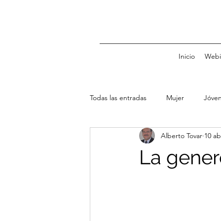
Inicio
Webi
Todas las entradas
Mujer
Jóve
Alberto Tovar
10 ab
Familia
Niños
Crédito
La gener
Presupuesto
Planeación
Tipo de cambio
Tasas de inte