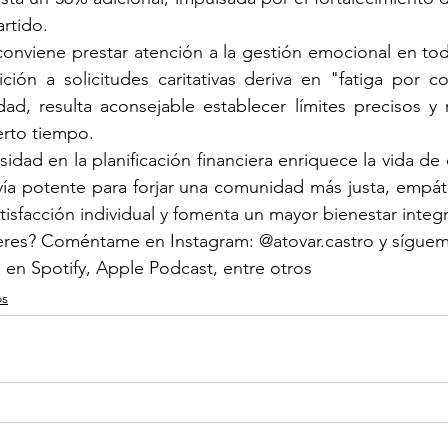
rtido.
conviene prestar atención a la gestión emocional en todo
ción a solicitudes caritativas deriva en "fatiga por c
dad, resulta aconsejable establecer límites precisos y r
erto tiempo.
idad en la planificación financiera enriquece la vida de
ía potente para forjar una comunidad más justa, empática
atisfacción individual y fomenta un mayor bienestar integr
res? Coméntame en Instagram: @atovar.castro y sígueme
, en Spotify, Apple Podcast, entre otros
os