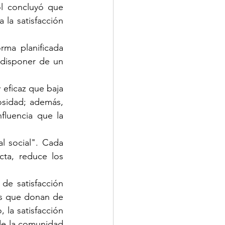
l concluyó que 
la satisfacción 
ma planificada 
 disponer de un 
eficaz que baja 
sidad; además, 
fluencia que la 
 social". Cada 
ta, reduce los 
de satisfacción 
as que donan de 
la satisfacción 
de la comunidad 