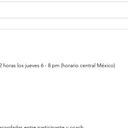
¿Sientes que tu carrera está
Los 
congelada?
cuid
horas los jueves 6 - 8 pm (horario central México)
 acordadas entre participante y coach