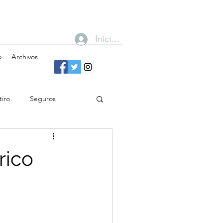
Iniciar sesión
o
Archivos
tiro
Seguros
n
Bancos
rico
Gobierno
Cobertura
Toma de decisiones