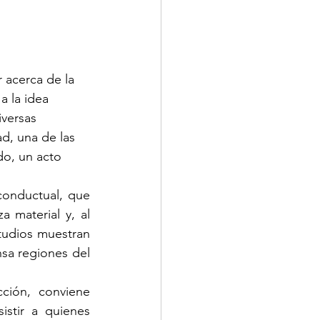
acerca de la 
a la idea 
versas 
d, una de las 
do, un acto 
onductual, que 
 material y, al 
udios muestran 
sa regiones del 
ción, conviene 
stir a quienes 