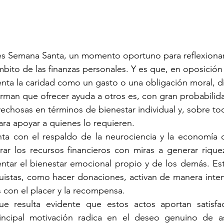
s Semana Santa, un momento oportuno para reflexionar 
bito de las finanzas personales. Y es que, en oposición 
enta la caridad como un gasto o una obligación moral, di
irman que ofrecer ayuda a otros es, con gran probabilida
echosas en términos de bienestar individual y, sobre to
ra apoyar a quienes lo requieren.
a con el respaldo de la neurociencia y la economía c
r los recursos financieros con miras a generar riqueza
tar el bienestar emocional propio y de los demás. Est
ruistas, como hacer donaciones, activan de manera inten
 con el placer y la recompensa.
e resulta evidente que estos actos aportan satisfac
ncipal motivación radica en el deseo genuino de asi