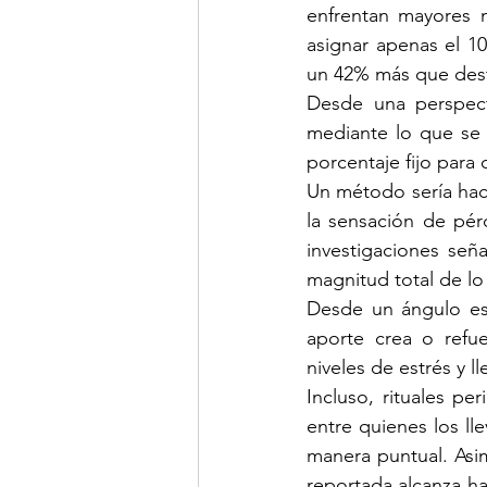
enfrentan mayores n
asignar apenas el 10
un 42% más que dest
Desde una perspecti
mediante lo que se 
porcentaje fijo para
Un método sería hac
la sensación de pér
investigaciones señ
magnitud total de l
Desde un ángulo est
aporte crea o refue
niveles de estrés y ll
Incluso, rituales p
entre quienes los l
manera puntual. Asim
reportada alcanza ha