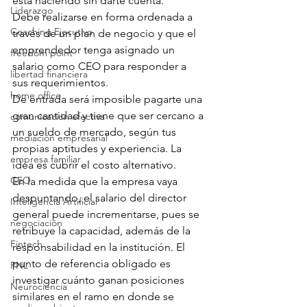
está haciendo sin darte cuenta.
Liderazgo
Debe realizarse en forma ordenada a 
Coaching Ejecutivo
través de un plan de negocio y que el 
emprendedor tenga asignado un 
freedom point
salario como CEO para responder a 
libertad financiera
sus requerimientos. 
home office
De entrada será imposible pagarte una 
gran cantidad y tiene que ser cercano a 
comunicación efectiva
un sueldo de mercado, según tus 
mediación empresarial
propias aptitudes y experiencia. La 
empresa familiar
idea es cubrir el costo alternativo.
CEO
En la medida que la empresa vaya 
despuntando, el salario del director 
Inteligencia Artificial
general puede incrementarse, pues se 
negociación
retribuye la capacidad, además de la 
Fintech
responsabilidad en la institución. El 
punto de referencia obligado es 
PNL
investigar cuánto ganan posiciones 
Neurociencia
similares en el ramo en donde se 