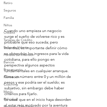
Retiro
Seguros
Familia
Niños
Cuando uno empieza un negocio 
Crédito
surge el sueño de volverse rico y es 
Tarjetas de Crédito
probable que eso suceda; pero 
Bolsa de Valores
mientras, es importante definir cómo 
se obtendrán los ingresos para la vida 
Fondos de Inversión
cotidiana, para ello pongo en 
Bancos
perspectiva algunos aspectos 
Presupuesto
fundamentales en cualquier arranque.
Dime un número entre 0 y un millón de 
Planeación
pesos y ese podría ser el sueldo; es 
Coaching
subjetivo, sin embargo debe haber 
Metas
criterios para fijarlo.
Felicidad
Es usual que en el inicio haya desorden 
al estar más motivado por la aventura 
Negocios Familiares