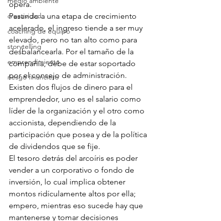
medio ambiente
opera.
creatividad
Pasando a una etapa de crecimiento 
acelerado, el ingreso tiende a ser muy 
coaching de equipo
elevado, pero no tan alto como para 
storytelling
desbalancearla. Por el tamaño de la 
emprendimiento
compañía, debe de estar soportado 
por el consejo de administración.
riesgo financiero
Existen dos flujos de dinero para el 
emprendedor, uno es el salario como 
líder de la organización y el otro como 
accionista, dependiendo de la 
participación que posea y de la política 
de dividendos que se fije.
El tesoro detrás del arcoíris es poder 
vender a un corporativo o fondo de 
inversión, lo cual implica obtener 
montos ridículamente altos por ella; 
empero, mientras eso sucede hay que 
mantenerse y tomar decisiones 