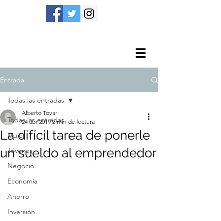
Entrada
Todas las entradas
Alberto Tovar
Todas las entradas
24 abr 2019
2 min de lectura
La difícil tarea de ponerle
Mujer
un sueldo al emprendedor
Jóvenes
Negocio
Economía
Ahorro
Inversión