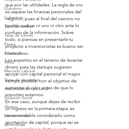
que por las utilidades. La regla de oro 
Gobierno
es separar las finanzas personales del 
Cobertura
negocio, pues al final del camino no 
podrás evaluar ni uno ni otro ante lo 
Tipo de cambio
confuso de la información. Sobre 
Tasas de interés
todo, si piensas en presentarle tu 
Pareja
proyecto a inversionistas es bueno ser 
Educación
meticuloso.
Los expertos en el terreno de levantar 
Salud
dinero para las startups sugieren 
Mercado Laboral
apoyar con capital personal el mayor 
Toma de decisiones
tiempo posible, con el objetivo de 
aumentar el valor antes de que lo 
Administración personal
soporten externos.
Situación Social
En ese caso, aunque dejes de recibir 
Ahorro
un ingreso en la primera etapa, es 
recomendable considerarlo como 
bienes raíces
aportación de capital, porque así se 
aprendizaje