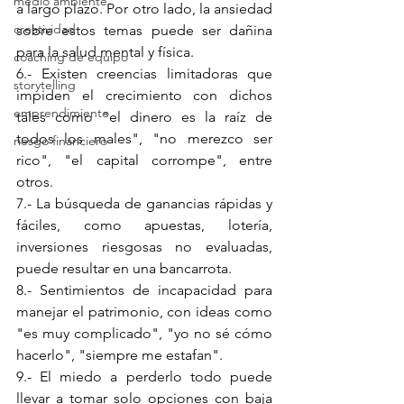
medio ambiente
a largo plazo. Por otro lado, la ansiedad 
creatividad
sobre estos temas puede ser dañina 
para la salud mental y física.
coaching de equipo
6.- Existen creencias limitadoras que 
storytelling
impiden el crecimiento con dichos 
emprendimiento
tales como "el dinero es la raíz de 
todos los males", "no merezco ser 
riesgo financiero
rico", "el capital corrompe", entre 
otros.
7.- La búsqueda de ganancias rápidas y 
fáciles, como apuestas, lotería, 
inversiones riesgosas no evaluadas, 
puede resultar en una bancarrota.
8.- Sentimientos de incapacidad para 
manejar el patrimonio, con ideas como 
"es muy complicado", "yo no sé cómo 
hacerlo", "siempre me estafan".
9.- El miedo a perderlo todo puede 
llevar a tomar solo opciones con baja 