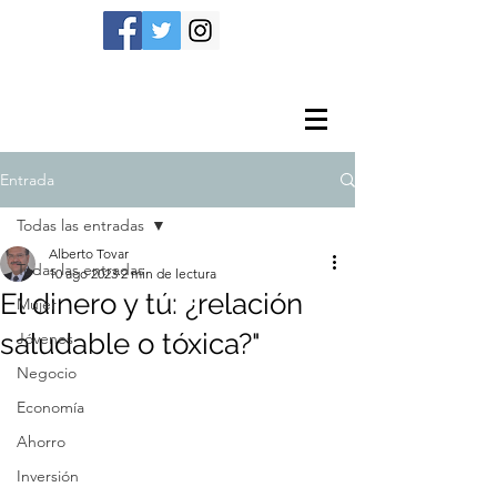
Entrada
Todas las entradas
Alberto Tovar
Todas las entradas
10 ago 2023
2 min de lectura
El dinero y tú: ¿relación
Mujer
saludable o tóxica?"
Jóvenes
Negocio
Economía
Ahorro
Inversión