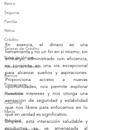
Retiro
Seguros
Familia
Niños
Crédito
En esencia, el dinero es una 
Tarjetas de Crédito
herramienta y no un fin en sí mismo; sin 
Bolsa de Valores
embargo, administrado con eficiencia, 
se convierte en una vía excepcional 
Fondos de Inversión
para alcanzar sueños y aspiraciones. 
Bancos
Proporciona acceso a nuevas 
Presupuesto
oportunidades, nos permite explorar 
nuestros intereses y nos otorga una 
Planeación
sensación de seguridad y estabilidad 
Coaching
que nos libera para enfocarnos en lo 
Metas
que en verdad es significativo.
Felicidad
Empero, esta interacción saludable y 
productiva se ve amenazada al 
Negocios Familiares