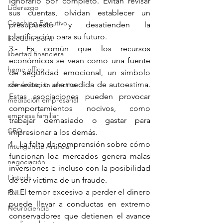
ignorarlo por completo. Evitan revisar 
Liderazgo
sus cuentas, olvidan establecer un 
Coaching Ejecutivo
presupuesto y desatienden la 
planificación para su futuro.
freedom point
3.- Es común que los recursos 
libertad financiera
económicos se vean como una fuente 
home office
de seguridad emocional, un símbolo 
de éxito, o una medida de autoestima. 
comunicación efectiva
Estas asociaciones pueden provocar 
mediación empresarial
comportamientos nocivos, como 
empresa familiar
trabajar demasiado o gastar para 
CEO
impresionar a los demás.
4.- La falta de comprensión sobre cómo 
Inteligencia Artificial
funcionan loa mercados genera malas 
negociación
inversiones e incluso con la posibilidad 
Fintech
de ser víctima de un fraude.
5.- El temor excesivo a perder el dinero 
PNL
puede llevar a conductas en extremo 
Neurociencia
conservadores que detienen el avance 