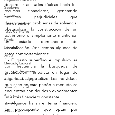
desarrollar actitudes tóxicas hacia los 
Gobierno
recursos financieros, generando 
Cobertura
patrones perjudiciales que 
desencadenan problemas de solvencia, 
Tipo de cambio
obstaculizan la construcción de un 
Tasas de interés
patrimonio o simplemente mantienen 
Pareja
un estado permanente de 
Educación
insatisfacción. Analicemos algunos de 
estos comportamientos:
Salud
1.- El gasto superfluo e impulsivo es 
Mercado Laboral
con frecuencia la búsqueda de 
Toma de decisiones
gratificación inmediata en lugar de 
seguridad a largo plazo. Los individuos 
Administración personal
que caen en este patrón a menudo se 
Situación Social
encuentran con deudas y experimentan 
Ahorro
un estrés financiero constante.
bienes raíces
2.- Algunos hallan el tema financiero 
tan preocupante que optan por 
aprendizaje