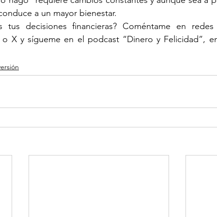
lo hago” requiere cambios constantes y aunque sea a p
 conduce a un mayor bienestar.
s tus decisiones financieras? Coméntame en redes 
, o X y sígueme en el podcast “Dinero y Felicidad”, en
versión