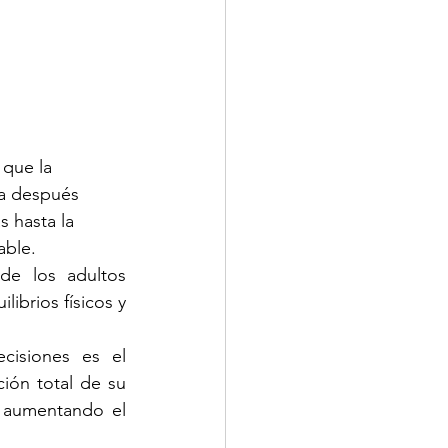
 que la 
ra después 
 hasta la 
able.
e los adultos 
ibrios físicos y 
isiones es el 
ón total de su 
 aumentando el 