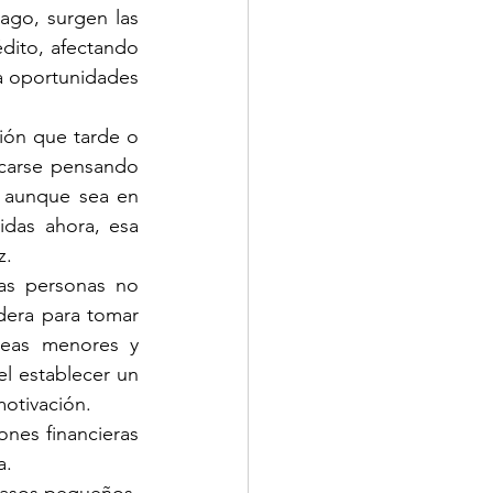
go, surgen las 
dito, afectando 
ta oportunidades 
ión que tarde o 
icarse pensando 
 aunque sea en 
das ahora, esa 
z.
s personas no 
era para tomar 
reas menores y 
l establecer un 
motivación.
nes financieras 
a.