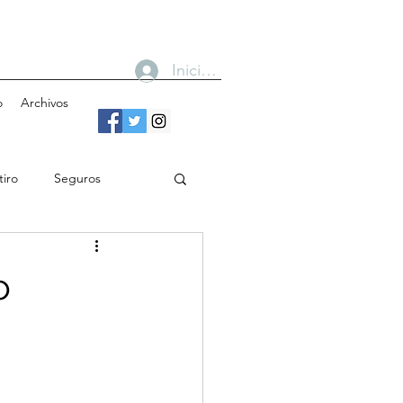
Iniciar sesión
o
Archivos
tiro
Seguros
n
Bancos
o
Gobierno
Cobertura
Toma de decisiones