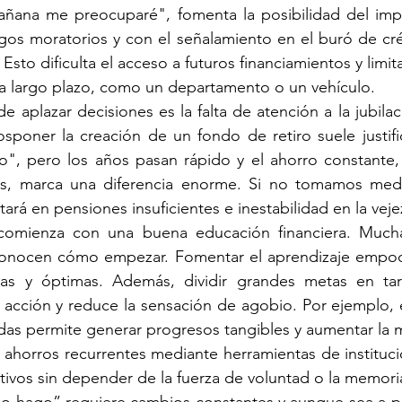
ñana me preocuparé", fomenta la posibilidad del impa
gos moratorios y con el señalamiento en el buró de cré
o. Esto dificulta el acceso a futuros financiamientos y limi
 a largo plazo, como un departamento o un vehículo.
 aplazar decisiones es la falta de atención a la jubilac
osponer la creación de un fondo de retiro suele justif
", pero los años pasan rápido y el ahorro constante,
s, marca una diferencia enorme. Si no tomamos medi
tará en pensiones insuficientes e inestabilidad en la veje
comienza con una buena educación financiera. Mucha
onocen cómo empezar. Fomentar el aprendizaje empod
das y óptimas. Además, dividir grandes metas en ta
la acción y reduce la sensación de agobio. Por ejemplo, e
das permite generar progresos tangibles y aumentar la 
ahorros recurrentes mediante herramientas de institucio
tivos sin depender de la fuerza de voluntad o la memori