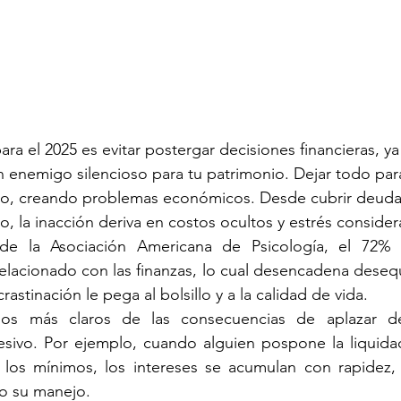
a el 2025 es evitar postergar decisiones financieras, ya
n enemigo silencioso para tu patrimonio. Dejar todo pa
uro, creando problemas económicos. Desde cubrir deudas
iro, la inacción deriva en costos ocultos y estrés consider
e la Asociación Americana de Psicología, el 72% d
lacionado con las finanzas, lo cual desencadena desequil
astinación le pega al bolsillo y a la calidad de vida.
os más claros de las consecuencias de aplazar dec
ivo. Por ejemplo, cuando alguien pospone la liquidaci
e los mínimos, los intereses se acumulan con rapidez,
o su manejo.