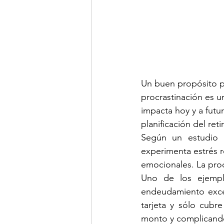
Un buen propósito par
procrastinación es u
impacta hoy y a fut
planificación del ret
Según un estudio d
experimenta estrés re
emocionales. La procr
Uno de los ejempl
endeudamiento exces
tarjeta y sólo cubr
monto y complicand