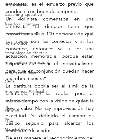
empresas, es el esfuerzo previo que 
Liderazgo
conduce a un buen desempeño.
Coaching Ejecutivo
Un violinista comentaba en una 
freedom point
entrevista “El director tiene que 
libertad financiera
convencer a 80 o 100 personas de qué 
sus ideas son las correctas y si los 
home office
convence, entonces va a ser una 
comunicación efectiva
actuación memorable, porque están 
mediación empresarial
dispuestos a dejar el individualismo 
para que en conjunción puedan hacer 
empresa familiar
una obra maestra”
CEO
La partitura podría ser el símil de la 
Inteligencia Artificial
estrategia, con las reglas, pero al 
mismo tiempo con la visión de quien la 
negociación
lleva a cabo. No hay improvisación, hay 
Fintech
exactitud. Ya definido el camino es 
PNL
básico seguirlo para alcanzar los 
Neurociencia
resultados deseados.
De esta manera, el reconocimiento del 