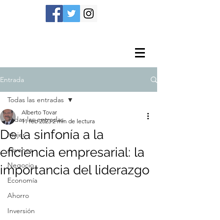
Entrada
Todas las entradas
Alberto Tovar
Todas las entradas
11 feb 2023
2 min de lectura
De la sinfonía a la
Mujer
eficiencia empresarial: la
Jóvenes
Negocio
importancia del liderazgo
Economía
Ahorro
Inversión