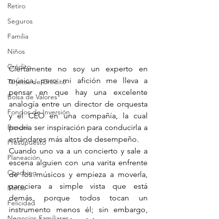
Retiro
Seguros
Familia
Niños
Crédito
Ciertamente no soy un experto en 
música, pero mi afición me lleva a 
Tarjetas de Crédito
pensar en que hay una excelente 
Bolsa de Valores
analogía entre un director de orquesta 
Fondos de Inversión
y el CEO en una compañía, la cual 
Bancos
podría ser inspiración para conducirla a 
estándares más altos de desempeño.
Presupuesto
Cuando uno va a un concierto y sale a 
Planeación
escena alguien con una varita enfrente 
Coaching
de los músicos y empieza a moverla, 
pareciera a simple vista que está 
Metas
demás, porque todos tocan un 
Felicidad
instrumento menos él; sin embargo, 
Negocios Familiares