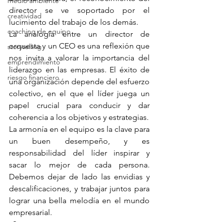
medio ambiente
director se ve soportado por el 
creatividad
lucimiento del trabajo de los demás. 
coaching de equipo
La analogía entre un director de 
orquesta y un CEO es una reflexión que 
storytelling
nos invita a valorar la importancia del 
emprendimiento
liderazgo en las empresas. El éxito de 
riesgo financiero
una organización depende del esfuerzo 
colectivo, en el que el líder juega un 
papel crucial para conducir y dar 
coherencia a los objetivos y estrategias.
La armonía en el equipo es la clave para 
un buen desempeño, y es 
responsabilidad del líder inspirar y 
sacar lo mejor de cada persona. 
Debemos dejar de lado las envidias y 
descalificaciones, y trabajar juntos para 
lograr una bella melodía en el mundo 
empresarial.