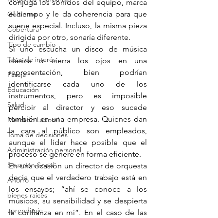
conjuga los sonidos del equipo, marca 
el tiempo y le da coherencia para que 
Gobierno
suene especial. Incluso, la misma pieza 
Cobertura
dirigida por otro, sonaría diferente.
Tipo de cambio
Si uno escucha un disco de música 
Tasas de interés
clásica o cierra los ojos en una 
representación, bien podrían 
Pareja
identificarse cada uno de los 
Educación
instrumentos, pero es imposible 
Salud
percibir al director y eso sucede 
también en una empresa. Quienes dan 
Mercado Laboral
la cara al público son empleados, 
Toma de decisiones
aunque el líder hace posible que el 
Administración personal
proceso se genere en forma eficiente.
Situación Social
En una ocasión un director de orquesta 
decía que el verdadero trabajo está en 
Ahorro
los ensayos; “ahí se conoce a los 
bienes raíces
músicos, su sensibilidad y se despierta 
aprendizaje
la confianza en mí”. En el caso de las 