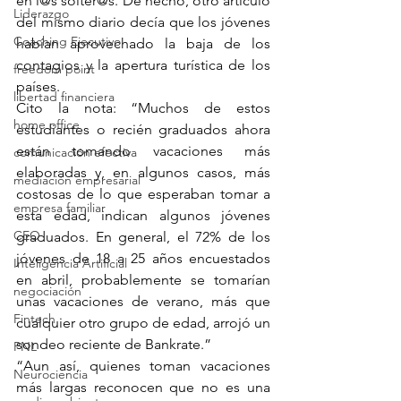
en l@s solter@s. De hecho, otro artículo 
Liderazgo
del mismo diario decía que los jóvenes 
Coaching Ejecutivo
habían aprovechado la baja de los 
contagios y la apertura turística de los 
freedom point
países.
libertad financiera
Cito la nota: “Muchos de estos 
home office
estudiantes o recién graduados ahora 
están tomando vacaciones más 
comunicación efectiva
elaboradas y, en algunos casos, más 
mediación empresarial
costosas de lo que esperaban tomar a 
empresa familiar
esta edad, indican algunos jóvenes 
CEO
graduados. En general, el 72% de los 
jóvenes de 18 a 25 años encuestados 
Inteligencia Artificial
en abril, probablemente se tomarían 
negociación
unas vacaciones de verano, más que 
Fintech
cualquier otro grupo de edad, arrojó un 
sondeo reciente de Bankrate.”
PNL
“Aun así, quienes toman vacaciones 
Neurociencia
más largas reconocen que no es una 