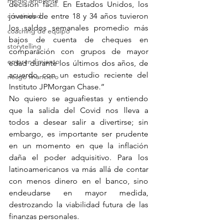
medio ambiente
decisión fácil. En Estados Unidos, los 
creatividad
jóvenes de entre 18 y 34 años tuvieron 
los saldos semanales promedio más 
coaching de equipo
bajos de cuenta de cheques en 
storytelling
comparación con grupos de mayor 
emprendimiento
edad durante los últimos dos años, de 
acuerdo con un estudio reciente del 
riesgo financiero
Instituto JPMorgan Chase.”
No quiero se aguafiestas y entiendo 
que la salida del Covid nos lleva a 
todos a desear salir a divertirse; sin 
embargo, es importante ser prudente 
en un momento en que la inflación 
daña el poder adquisitivo. Para los 
latinoamericanos va más allá de contar 
con menos dinero en el banco, sino 
endeudarse en mayor medida, 
destrozando la viabilidad futura de las 
finanzas personales.