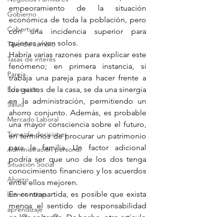
empeoramiento de la situación 
Gobierno
económica de toda la población, pero 
Cobertura
con una incidencia superior para 
quienes viven solos.
Tipo de cambio
Habría varias razones para explicar este 
Tasas de interés
fenómeno; en primera instancia, si 
Pareja
trabaja una pareja para hacer frente a 
Educación
los gastos de la casa, se da una sinergia 
en la administración, permitiendo un 
Salud
ahorro conjunto. Además, es probable 
Mercado Laboral
una mayor consciencia sobre el futuro, 
Toma de decisiones
en términos de procurar un patrimonio 
para la familia. Un factor adicional 
Administración personal
podría ser que uno de los dos tenga 
Situación Social
conocimiento financiero y los acuerdos 
Ahorro
entre ellos mejoren.
En contrapartida, es posible que exista 
bienes raíces
menos el sentido de responsabilidad 
aprendizaje