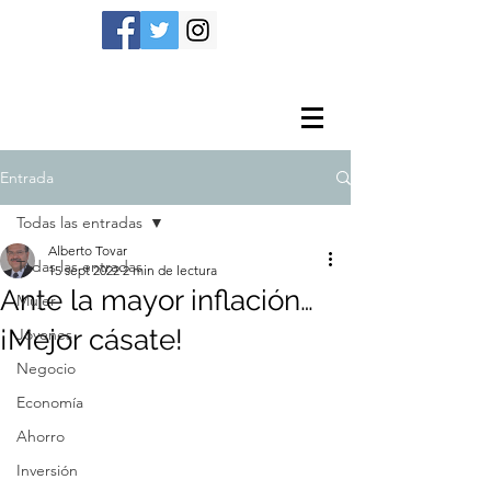
Entrada
Todas las entradas
Alberto Tovar
Todas las entradas
15 sept 2022
2 min de lectura
Ante la mayor inflación…
Mujer
¡Mejor cásate!
Jóvenes
Negocio
Economía
Ahorro
Inversión