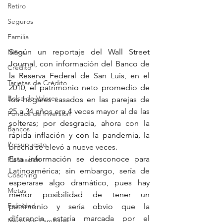
Retiro
Seguros
Familia
Según un reportaje del Wall Street 
Niños
Journal, con información del Banco de 
Crédito
la Reserva Federal de San Luis, en el 
Tarjetas de Crédito
2010, el patrimonio neto promedio de 
Bolsa de Valores
los hogares casados en las parejas de 
25 a 34 años era 4 veces mayor al de las 
Fondos de Inversión
solteras; por desgracia, ahora con la 
Bancos
rápida inflación y con la pandemia, la 
Presupuesto
brecha se elevó a nueve veces.
Esta información se desconoce para 
Planeación
Latinoamérica; sin embargo, sería de 
Coaching
esperarse algo dramático, pues hay 
Metas
menor posibilidad de tener un 
Felicidad
patrimonio y sería obvio que la 
diferencia estaría marcada por el 
Negocios Familiares